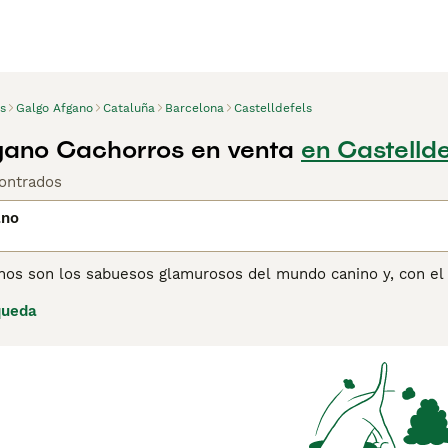
s
Galgo Afgano
Cataluña
Barcelona
Castelldefels
gano Cachorros en venta
en Castellde
ontrados
ano
nos son los sabuesos glamurosos del mundo canino y, con el 
 mundo. La raza apareció por primera vez en el Reino Unido a
queda
xposición canina en Crystal Palace en 1907. El Galgo Afgano
y orgulloso con aire noble.
ina de consejos de compra de Galgo Afgano
para obtener info