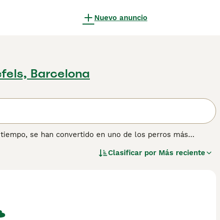
Nuevo anuncio
fels, Barcelona
tiempo, se han convertido en uno de los perros más
 principios del siglo XX, cuando un Galgo Afgano llamado
Clasificar por
Más reciente
 a menudo se conoce como el "Rey de los perros" y es un
rmación sobre esta raza de perro.