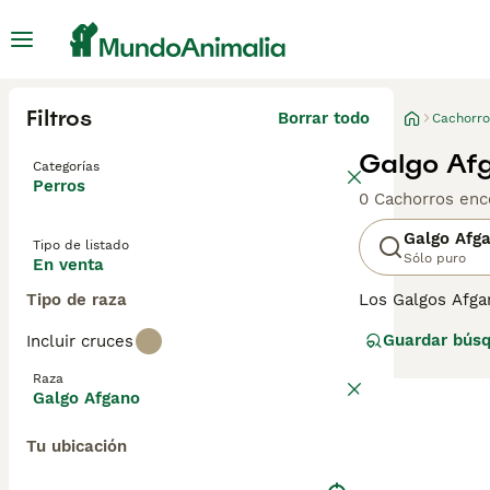
Filtros
Borrar todo
Cachorro
Galgo Af
Categorías
Perros
0 Cachorros enc
Galgo Afg
Tipo de listado
Sólo puro
En venta
Tipo de raza
Los Galgos Afga
reconocibles del
Guardar bús
Incluir cruces
Zardin ganó la e
perro digno y mu
Raza
Galgo Afgano
Lee nuestra
pág
Tu ubicación