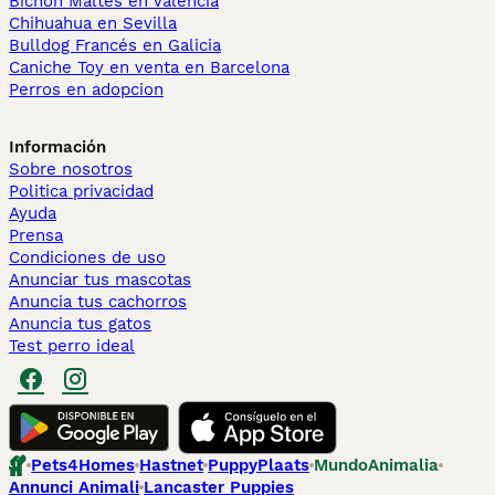
Bichón Maltés en València
Chihuahua en Sevilla
Bulldog Francés en Galicia
Caniche Toy en venta en Barcelona
Perros en adopcion
Información
Sobre nosotros
Politica privacidad
Ayuda
Prensa
Condiciones de uso
Anunciar tus mascotas
Anuncia tus cachorros
Anuncia tus gatos
Test perro ideal
Pets4Homes
Hastnet
PuppyPlaats
MundoAnimalia
Annunci Animali
Lancaster Puppies