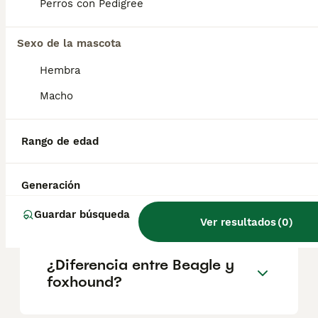
Perros con Pedigree
criadores responsables que garanticen la
salud y el bienestar de los animales.
Informarse bien y comparar opciones antes
Sexo de la mascota
de comprometerse siempre es la mejor
decisión.
Hembra
Macho
¿Es el foxhound una buena
mascota?
Rango de edad
Generación
¿Cómo se llama el foxhound
americano en español?
Guardar búsqueda
Ver resultados
(
0
)
¿Diferencia entre Beagle y
foxhound?