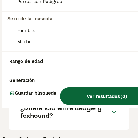
Perros con Pedigree
salud y el bienestar de los animales.
Informarse bien y comparar opciones antes
de comprometerse siempre es la mejor
Sexo de la mascota
decisión.
Hembra
Macho
¿Es el foxhound una buena
mascota?
Rango de edad
¿Cómo se llama el foxhound
Generación
americano en español?
Guardar búsqueda
Ver resultados
(
0
)
¿Diferencia entre Beagle y
foxhound?