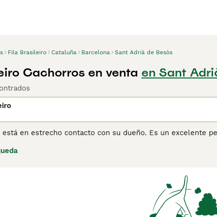
s
Fila Brasileiro
Cataluña
Barcelona
Sant Adrià de Besòs
leiro Cachorros en venta
en Sant Adri
ontrados
eiro
ro está en estrecho contacto con su dueño. Es un excelente pe
abaja de manera independiente. Los Fila son muy afectuosos 
queda
No les gustan mucho los extraños, lo que pueden expresar sie
or lo tanto, pueden ser muy dominantes con otros perros. La ciu
ara un dueño inexperto o principiante.