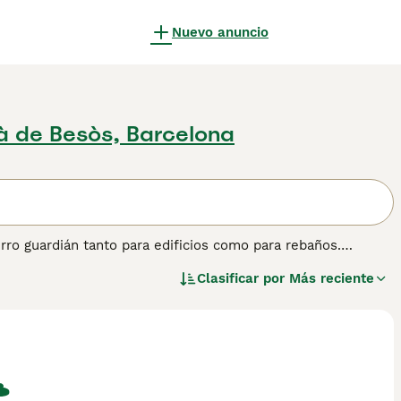
Nuevo anuncio
à de Besòs, Barcelona
rro guardián tanto para edificios como para rebaños.
y siempre se someten a su dueño / familia, a quienes
Clasificar por
Más reciente
ndo agresivos o evasivos. Además, tienen un gran instinto
dad no es un entorno ideal para un Fila. Un Fila Brasileiro