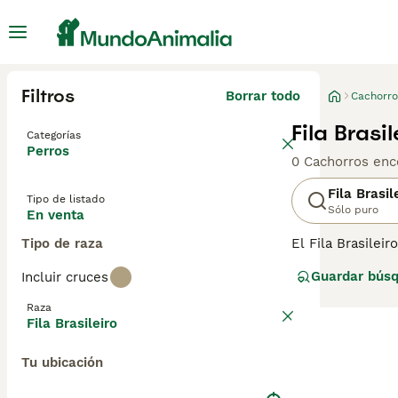
Filtros
Borrar todo
Cachorro
Fila Brasi
Categorías
Perros
0 Cachorros enc
Fila Brasil
Tipo de listado
Sólo puro
En venta
Tipo de raza
El Fila Brasilei
Generalmente tr
Guardar bús
Incluir cruces
obedecen bien. 
territorial y, p
Raza
no es adecuado p
Fila Brasileiro
Tu ubicación