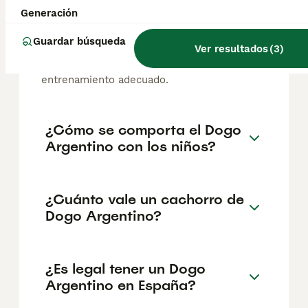
A pesar de su apariencia imponente, son
Generación
generalmente amigables y cariñosos con sus
propietarios y pueden ser muy afectuosos.
Guardar búsqueda
Ver resultados
(
3
)
Es esencial destacar que el Dogo Argentino
necesita una socialización temprana y un
entrenamiento adecuado.
¿Cómo se comporta el Dogo
Argentino con los niños?
¿Cuánto vale un cachorro de
Dogo Argentino?
¿Es legal tener un Dogo
Argentino en España?