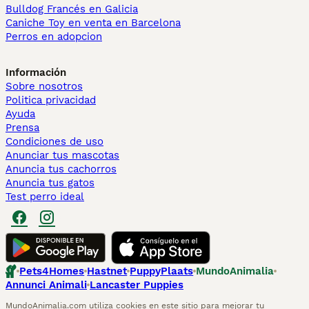
Bulldog Francés en Galicia
Caniche Toy en venta en Barcelona
Perros en adopcion
Información
Sobre nosotros
Politica privacidad
Ayuda
Prensa
Condiciones de uso
Anunciar tus mascotas
Anuncia tus cachorros
Anuncia tus gatos
Test perro ideal
Pets4Homes
Hastnet
PuppyPlaats
MundoAnimalia
Annunci Animali
Lancaster Puppies
MundoAnimalia.com utiliza cookies en este sitio para mejorar tu