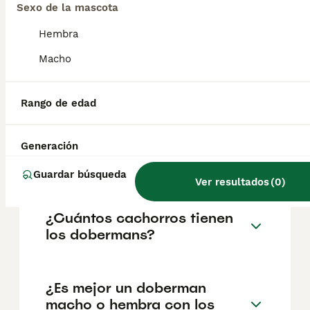
pueden variar según factores como el
Sexo de la mascota
pedigrí, la reputación del criador y la
ubicación.
Hembra
Macho
¿Es bueno tener un
dóberman en casa?
Rango de edad
¿Cómo son los dobermans
Generación
con los niños?
Guardar búsqueda
Ver resultados
(
0
)
¿Cuántos cachorros tienen
los dobermans?
¿Es mejor un doberman
macho o hembra con los