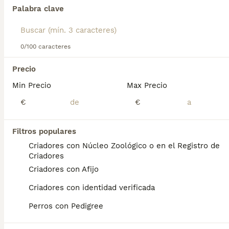
se convierten en miembros muy valiosos de la familia.
Palabra clave
Lee nuestra
página de consejos de compra de Doberman
Encontramos 0 Dobermann Cachorros en
para obtener información sobre esta raza de perro.
venta en Zaragoza.
0/100 caracteres
Si deseas exactamente esta búsqueda guarda tu 
búsqueda y espera el resultado perfecto:
Precio
Min Precio
Max Precio
Guardar búsqueda
€
€
Preguntas frecuentes
Filtros populares
Criadores con Núcleo Zoológico o en el Registro de
Criadores
¿Cuánto cuesta un cachorro
Criadores con Afijo
de Dobermann?
Criadores con identidad verificada
El coste medio de un cachorro de
Perros con Pedigree
Dobermann en España es de
aproximadamente 429€, aunque los precios