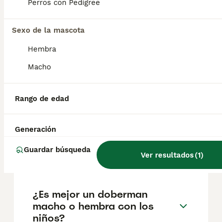
Perros con Pedigree
ubicación.
Sexo de la mascota
¿Es bueno tener un
Hembra
dóberman en casa?
Macho
¿Cómo son los dobermans
Rango de edad
con los niños?
Generación
¿Cuántos cachorros tienen
Guardar búsqueda
los dobermans?
Ver resultados
(
1
)
¿Es mejor un doberman
macho o hembra con los
niños?