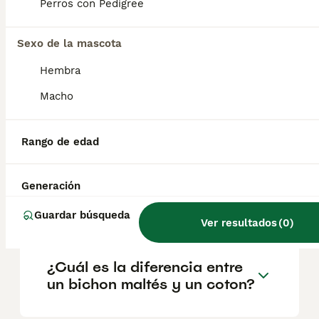
geográfica. Es fundamental acudir a
Perros con Pedigree
criadores responsables que garanticen la
salud y el bienestar de los animales.
Informarse bien y comparar opciones antes
Sexo de la mascota
de comprometerse siempre es la mejor
Hembra
decisión.
Macho
¿El Coton de Tulears ladra
mucho?
Rango de edad
Generación
¿Cómo son los cotones de
tulear?
Guardar búsqueda
Ver resultados
(
0
)
¿Cuál es la diferencia entre
un bichon maltés y un coton?