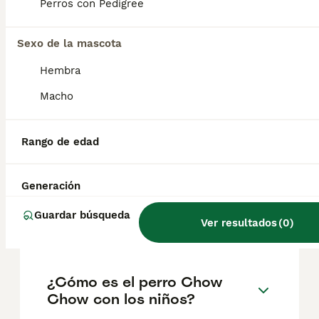
según factores como el pedigrí, la
Perros con Pedigree
reputación del criador y la ubicación.
Sexo de la mascota
¿Cuáles son las ventajas y
Hembra
desventajas del chow chow?
Macho
¿Cómo son los cachorros de
Rango de edad
chow chow?
Generación
¿Qué tan fuerte muerde un
Guardar búsqueda
Ver resultados
(
0
)
Chow Chow?
¿Cómo es el perro Chow
Chow con los niños?