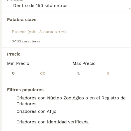
Distancia
Lee nuestra
página de consejos de compra de Chow Chow
para obtener información sobre esta raza de perro.
Palabra clave
Encontramos 0 Chow Chow Cachorros en
venta en Castroverde, Lugo.
Si deseas exactamente esta búsqueda guarda tu 
búsqueda y espera el resultado perfecto:
0/100 caracteres
Guardar búsqueda
Precio
Min Precio
Max Precio
Preguntas frecuentes
€
€
Filtros populares
¿Cuánto cuesta un cachorro
Criadores con Núcleo Zoológico o en el Registro de
de Chow Chow?
Criadores
Criadores con Afijo
El coste medio de un cachorro de Chow
Chow en España es de aproximadamente
Criadores con identidad verificada
654€, aunque los precios pueden variar