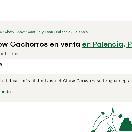
s
Chow Chow
Castilla y León
Palencia
Palencia
w Cachorros en venta
en Palencia, 
ontrados
w
terísticas más distintivas del Chow Chow es su lengua negra y
 tipos de Chow, el primero es un perro de pelaje liso y el o
queda
dables, pero extremadamente leales y afectuosos con sus du
os.
ina de consejos de compra de Chow Chow
para obtener infor