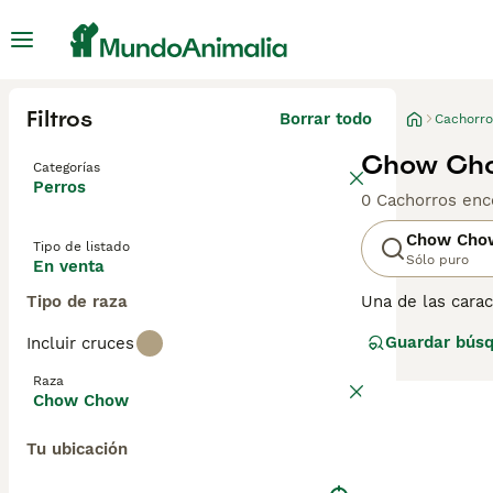
Filtros
Borrar todo
Cachorro
Chow Cho
Categorías
Perros
0 Cachorros enc
Chow Cho
Tipo de listado
Sólo puro
En venta
Tipo de raza
Una de las carac
y denso. Hay dos
Guardar bús
Incluir cruces
un poco desagra
preocupe por ell
Raza
Chow Chow
Lee nuestra
pág
Tu ubicación