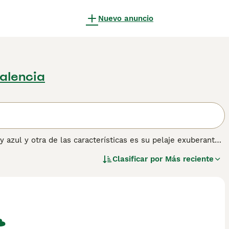
Nuevo anuncio
Palencia
 azul y otra de las características es su pelaje exuberante
tro es un perro de pelaje áspero. A menudo son distantes y
Clasificar por
Más reciente
eños y especialmente con una persona en el hogar que se
mación sobre esta raza de perro.