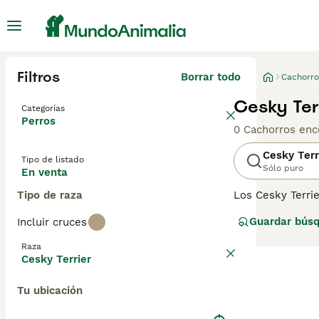
Filtros
Borrar todo
Cachorro
Cesky Ter
Categorías
Perros
0 Cachorros enc
Cesky Terr
Tipo de listado
Sólo puro
En venta
Tipo de raza
Los Cesky Terrie
Cesky Terrier n
Guardar bús
Incluir cruces
un ambiente fami
que los Cesky T
Raza
Terrier para obt
Cesky Terrier
Tu ubicación