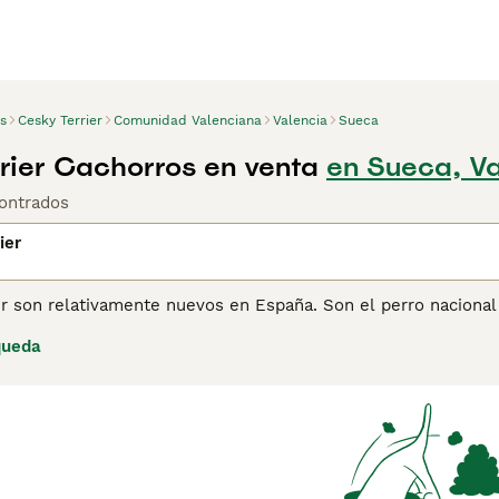
s
Cesky Terrier
Comunidad Valenciana
Valencia
Sueca
rier Cachorros en venta
en Sueca, Va
ontrados
ier
r son relativamente nuevos en España. Son el perro nacional
o solo se ve adorable, sino que también es muy cariñoso, lea
queda
liar donde pueden llevarse bien con los niños y otros animales
errier son fáciles de manejar, incluso en un entorno domésti
ener información sobre esta raza de perro.