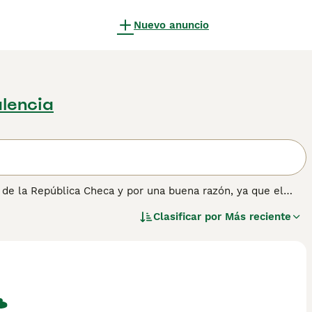
Nuevo anuncio
lencia
 de la República Checa y por una buena razón, ya que el
l y amigable. Aman la compañía humana y son felices que en
Clasificar por
Más reciente
. Son Terriers y fueron criados para cazar, lo que significa
co. Lee nuestra página de consejos de compra de Cesky