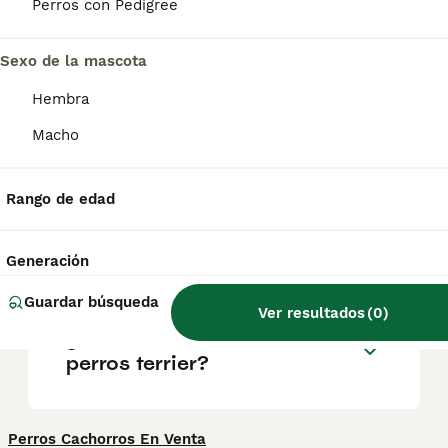
en la década de 1980 por un grupo de
Perros con Pedigree
entusiastas. En enero de 1988, fundaron el
Cesky Terrier Club of America.
Sexo de la mascota
Hembra
¿Cómo es el carácter del
Cairn Terrier?
Macho
Rango de edad
¿Cuál es la diferencia entre
un terrier escocés y un
terrier cesky?
Generación
Guardar búsqueda
Ver resultados
(
0
)
¿Cómo es el carácter de los
perros terrier?
Perros Cachorros En Venta