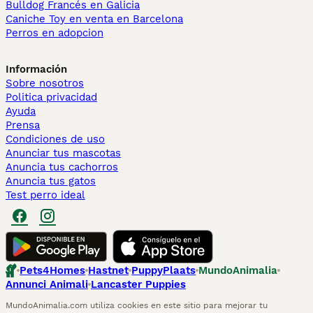
Bulldog Francés en Galicia
Caniche Toy en venta en Barcelona
Perros en adopcion
Información
Sobre nosotros
Politica privacidad
Ayuda
Prensa
Condiciones de uso
Anunciar tus mascotas
Anuncia tus cachorros
Anuncia tus gatos
Test perro ideal
Pets4Homes
Hastnet
PuppyPlaats
MundoAnimalia
Annunci Animali
Lancaster Puppies
MundoAnimalia.com utiliza cookies en este sitio para mejorar tu