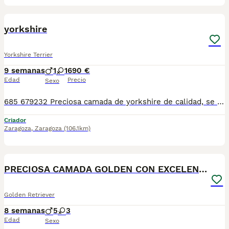
1
yorkshire
Yorkshire Terrier
9 semanas
1
1
690 €
Edad
Precio
Sexo
685 679232 Preciosa camada de yorkshire de calidad, se entregan con sus vacunas correspondientes, desparasitados interna y externamente, pasaporte y microchip, contrato de garantia de salud. preferiblemente recogida en mano pero también podemos entregar en toda España mediante transporte de alta calidad preparado para animales y con chofer particular con posibilidad de pago contra reembolso Llámanos o háblanos por whats app, Teléfono 685679 232
Criador
Zaragoza
,
Zaragoza
(106.1km)
1
ADVANCED
PRECIOSA CAMADA GOLDEN CON EXCELENTE PEDICGREE
Golden Retriever
8 semanas
5
3
Edad
Sexo