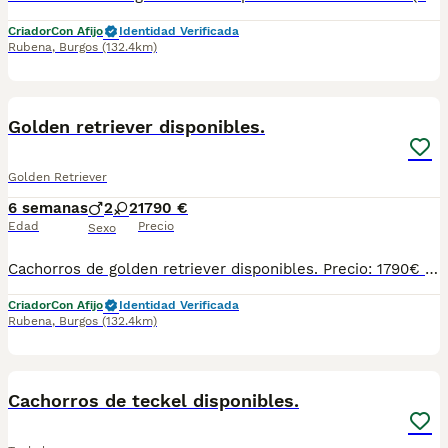
Criador
Con Afijo
Identidad Verificada
Rubena
,
Burgos
(132.4km)
4
BOOST
Golden retriever disponibles.
Golden Retriever
6 semanas
2
2
1790 €
Edad
Precio
Sexo
Cachorros de golden retriever disponibles. Precio: 1790€ (21% IVA incluido) NO FINANCIAMOS Puedes venir y ver personalmente a los cachorros y a sus padres con cita previa. Atendemos teléfono y WhatsApp: 690 71 43 23 Ven y podrás conocer el entorno en el que crecen y se desarrollan. Ejercemos una cría responsable y ofrecemos un trato serio. Es importante destacar que nosotros criamos mascotas para ser animales de compañía, no ejemplares de cría ni de exposición. Sin embargo, nos imponemos los cánones más estrictos en lo que a condiciones sanitarias y calidad se refiere. Nuestra prioridad es ofrecer cachorros sanos y socializados. También nos gusta poner en valor el tipo de crecimiento y los cuidados que tienen en nuestro Centro y el entorno en el que viven tanto ellos como sus padres. Se entregan con: - Microchip - Pasaporte - Vacunas y desparasitaciones pertinentes a su edad. - Socialización con la manada del Centro, con personas y con otros animales. - Revisiones periódicas veterinarias hasta el momento de su entrega. - Peluquería pre-entrega (lavado, arreglo, corte de uñas, limpieza de zona perianal y vaciado de glándulas anales). Garantías: - Garantía vírica de 14 días. - Garantía congénita de 1 año. Servicios que ofrecemos: - Enseñamos instalaciones, padres y damos la posibilidad de interactuar con los cachorros si su edad lo permite. Será necesario concertar una visita con al menos un día de antelación. - Asesoramiento post-venta. - Clínicas concertadas en distintas ciudades (consultar). - Posibilidad de reserva. Para cachorros nacidos o futuras camadas. - Varios métodos de pago (no financiamos). No dudéis en preguntar lo que necesitéis, os informamos sin compromiso. Atendemos teléfono y WhatsApp: 690 71 43 23 N.Z: 008015
Criador
Con Afijo
Identidad Verificada
Rubena
,
Burgos
(132.4km)
6
BOOST
Cachorros de teckel disponibles.