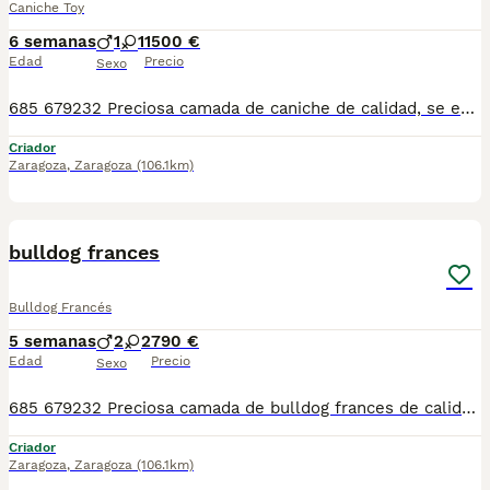
Caniche Toy
6 semanas
1
1
1500 €
Edad
Precio
Sexo
685 679232 Preciosa camada de caniche de calidad, se entregan con sus vacunas correspondientes, desparasitados interna y externamente, pasaporte y microchip, contrato de garantia de salud. preferiblemente recogida en mano pero también podemos entregar en toda España mediante transporte de alta calidad preparado para animales y con chofer particular con posibilidad de pago contra reembolso Llámanos o háblanos por whats app, Teléfono 685 679 232
Criador
Zaragoza
,
Zaragoza
(106.1km)
1
bulldog frances
Bulldog Francés
5 semanas
2
2
790 €
Edad
Precio
Sexo
685 679232 Preciosa camada de bulldog frances de calidad, se entregan con sus vacunas correspondientes, desparasitados interna y externamente, pasaporte y microchip, contrato de garantia de salud. preferiblemente recogida en mano pero también podemos entregar en toda España mediante transporte de alta calidad preparado para animales y con chofer particular con posibilidad de pago contra reembolso Llámanos o háblanos por whats app, Teléfono 685 679 232
Criador
Zaragoza
,
Zaragoza
(106.1km)