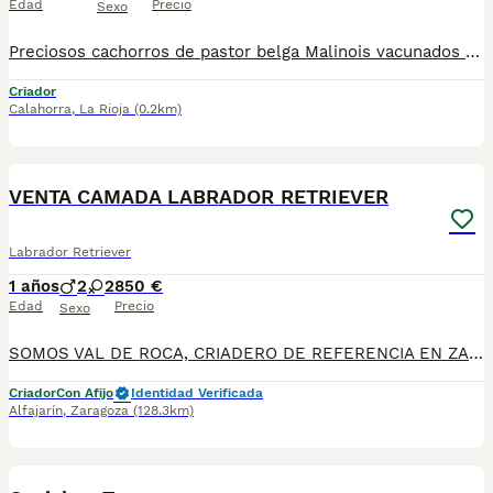
Edad
Precio
Sexo
Preciosos cachorros de pastor belga Malinois vacunados desparasitados cartilla sanitaria garantía vírica y genética por escrito de buenos padres y buena morfología una verdadera monada no te quedes sin el tuyo llámame sin compromiso
Criador
Calahorra
,
La Rioja
(0.2km)
4
VENTA CAMADA LABRADOR RETRIEVER
Labrador Retriever
1 años
2
2
850 €
Edad
Precio
Sexo
SOMOS VAL DE ROCA, CRIADERO DE REFERENCIA EN ZARAGOZA, EN BREVE DISPONDREMOS DE CAMADAS DE LABRADOR RETRIEVER COLOR CHOCOLATE Y TAMBIEN COLOR DORADO. LOS CACHORROS SE ENTREGAN CON SU CORRESPONDIENTE MICROCHIP Y PASAPORTE, DESPARASITACION Y VACUNAS ACORDES A SU EDAD. NUCLEO ZOOLOGICO ES500175000201.
Criador
Con Afijo
Identidad Verificada
Alfajarín
,
Zaragoza
(128.3km)
1