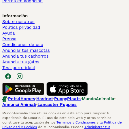
Perros en adopcion
Información
Sobre nosotros
Politica privacidad
Ayuda
Prensa
Condiciones de uso
Anunciar tus mascotas
Anuncia tus cachorros
Anuncia tus gatos
Test perro ideal
Pets4Homes
Hastnet
PuppyPlaats
MundoAnimalia
Annunci Animali
Lancaster Puppies
MundoAnimalia.com utiliza cookies en este sitio para mejorar tu
experiencia de usuario. El uso de este sitio web y otros servicios
constituye la aceptación de los
Términos y Condiciones
y
la Política de
Privacidad y Cookies
de MundoAnimalia. Puedes
Administrar tus