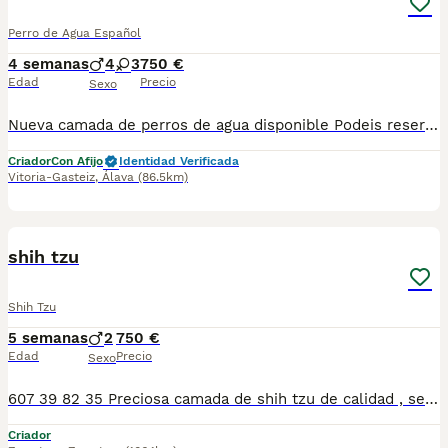
Perro de Agua Español
4 semanas
4
3
750 €
Edad
Precio
Sexo
Nueva camada de perros de agua disponible Podeis reservar vuestro cachorro Disponemos de machos y hembras Algunos rabones de nacimiento Somos núcleo zoologico y criamos en ambiente familiar y colaboramos en con otros núcleos zoológicos Estamos en Segovia/Valladolid 📍 Se entregan al día con cartilla provisional desparataciones, cacunas correspondientes Pasaporte y chip pago a parte Garantias por escrito Posibilidad de envio contrareembolso con chofer de confianza Si estas pensando en aumentar la familia no lo Dudes ... Informate sin compromiso 34 635 87 39 14☎️☎️☎️
Criador
Con Afijo
Identidad Verificada
Vitoria-Gasteiz
,
Álava
(86.5km)
1
shih tzu
Shih Tzu
5 semanas
2
750 €
Edad
Precio
Sexo
607 39 82 35 Preciosa camada de shih tzu de calidad , se entregan con sus vacunas correspondientes, desparasitados interna y externamente, pasaporte y microchip, contrato de garantia de salud. preferiblemente recogida en mano pero también podemos entregar en toda España mediante transporte de alta calidad preparado para animales y con chofer particular con posibilidad de pago contra reembolso Llámanos o háblanos por whats app, Teléfono 607 39 82 35
Criador