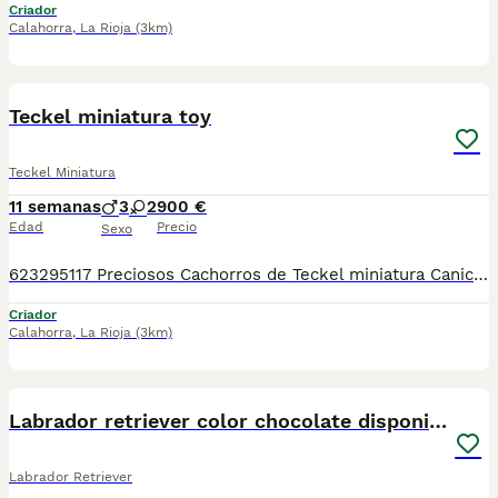
Criador
Calahorra
,
La Rioja
(3km)
10
Teckel miniatura toy
Teckel Miniatura
11 semanas
3
2
900 €
Edad
Precio
Sexo
623295117 Preciosos Cachorros de Teckel miniatura Caniche varios colores de buen morfología de buenos padres, criado un ambiente familiar. Una verdadera monada tiene chocolate tiene Isabelo negro, fuego, arlequín chocolatado para mayor información llamadas y WhatsApp. Todos nuestros cachorros se entregan en mano en cualquier parte de España llámanos sin compromiso para mayor información, llamadas y WhatsApp
Criador
Calahorra
,
La Rioja
(3km)
4
Labrador retriever color chocolate disponibles.
Labrador Retriever