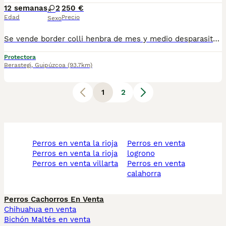
12 semanas
2
250 €
Edad
Precio
Sexo
Se vende border colli henbra de mes y medio desparasitado los padres trabajando con. Animamles muy umilde para tener en casa muy sociable
Protectora
Berastegi
,
Guipúzcoa
(93.7km)
1
2
perros en venta la rioja
perros en venta
perros en venta la rioja
logrono
perros en venta villarta
perros en venta
calahorra
Perros Cachorros En Venta
Chihuahua en venta
Bichón Maltés en venta