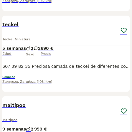
Zaragoza
,
Zaragoza
(106.1km)
1
teckel
Teckel Miniatura
5 semanas
2
2
690 €
Edad
Precio
Sexo
607 39 82 35 Preciosa camada de teckel de diferentes colores y precios , se entregan con sus vacunas correspondientes, desparasitados interna y externamente, pasaporte y microchip, contrato de garantia de salud. preferiblemente recogida en mano pero también podemos entregar en toda España mediante transporte de alta calidad preparado para animales y con chofer particular con posibilidad de pago contra reembolso Llámanos o háblanos por whats app, Teléfono 607 39 82 35
Criador
Zaragoza
,
Zaragoza
(106.1km)
1
maltipoo
Maltipoo
9 semanas
2
950 €