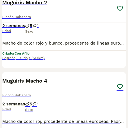
Muguiris Macho 2
Bichón Habanero
2 semanas
5
1
Edad
Sexo
Macho de color rojo y blanco, procedente de lineas europeas. Padres aptos para la crianza. Garantías, seriedad y profesionalidad. Más de 20 años de experiencia en la raza. El bichón habanero es una raza pura. Cuidado con las mezclas, que no son razas.
Criador
Con Afijo
Logroño
,
La Rioja
(51.1km)
7
Muguiris Macho 4
Bichón Habanero
2 semanas
5
1
Edad
Sexo
Macho de color roj, procedente de lineas europeas. Padres aptos para la crianza. Garantías, seriedad y profesionalidad. Más de 20 años de experiencia en la raza. El bichón habanero es una raza pura. Cuidado con las mezclas, que no son razas.