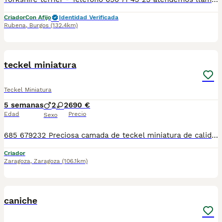
Criador
Con Afijo
Identidad Verificada
Rubena
,
Burgos
(132.4km)
3
teckel miniatura
Teckel Miniatura
5 semanas
2
2
690 €
Edad
Precio
Sexo
685 679232 Preciosa camada de teckel miniatura de calidad, tenemos de diferentes colores con precios diferentes, el mas economico es de color negro (690), se entregan con sus vacunas correspondientes, desparasitados interna y externamente, pasaporte y microchip, contrato de garantia de salud. preferiblemente recogida en mano pero también podemos entregar en toda España mediante transporte de alta calidad preparado para animales y con chofer particular con posibilidad de pago contra reembolso Llámanos o háblanos por whats app, Teléfono 685 679 232
Criador
Zaragoza
,
Zaragoza
(106.1km)
1
caniche