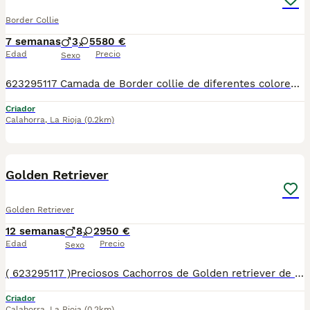
Border Collie
7 semanas
3
5
580 €
Edad
Precio
Sexo
623295117 Camada de Border collie de diferentes colores todos están vacunados desparasitado con cartilla de vacunación con su contrato de garantía genético por escrito padres de concurso muy bien cuidado criado en un ambiente familiar llámame sin compromiso entregamos en cualquier parte de España
Criador
Calahorra
,
La Rioja
(0.2km)
10
2
BOOST
Golden Retriever
Golden Retriever
12 semanas
8
2
950 €
Edad
Precio
Sexo
( 623295117 )Preciosos Cachorros de Golden retriever de buena morfología de buenos padres, vacunados desparasitado con cartilla de vacunación con su contrato de garantía vírico y genético por escrito. Todas nuestras entregas se realizan en mano en cualquier parte de España criados en ambientes familiar. Háblame sin compromiso. Llámame para cualquier consulta,. Entregas 747479229
Criador
Calahorra
,
La Rioja
(0.2km)