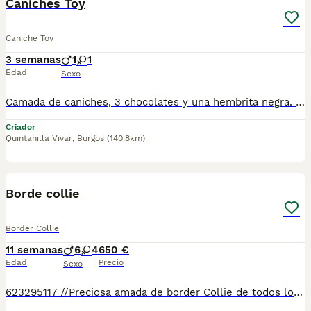
Caniches Toy
Caniche Toy
3 semanas
1
1
Edad
Sexo
Camada de caniches, 3 chocolates y una hembrita negra. Todos ellos se desparasitan y vacunan acorde a su edad, la entrega de los cachorros será en presencia de veterinario colegiado que pondrá microchip y pasaporte sanitario y certificara el buen estado del cachorro. Comiendo pienso seco, del que se dará un paquete para los primeros dias. A partir de 1500€.
Criador
Quintanilla Vivar
,
Burgos
(140.8km)
14
Borde collie
Border Collie
11 semanas
6
4
650 €
Edad
Precio
Sexo
623295117 //Preciosa amada de border Collie de todos los colores chocolate, Red Merle blanco y negro, sable Quien, tricolores todo nuestros cachorros se encuentran vacunados desparasitado con cartilla de vacunación con su contrato de garantía y genético por escrito para mayor información llamada y WhatsApp no te quedes sin el tuyo. Llámame sin compromiso