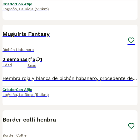
Criador
Con Afijo
Logroño
,
La Rioja
(51.1km)
12
Muguiris Fantasy
Bichón Habanero
2 semanas
5
1
Edad
Sexo
Hembra roja y blanca de bichón habanero, procedente de lineas europeas. Padres aptos para la crianza. Garantías, seriedad y profesionalidad.
Criador
Con Afijo
Logroño
,
La Rioja
(51.1km)
1
Border colli henbra
Border Collie