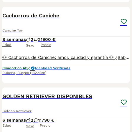
4
BOOST
Cachorros de Caniche
Caniche Toy
8 semanas
2
2
1900 €
Edad
Precio
Sexo
🐶 Cachorros de Caniche: amor, calidad y garantía 🐶 ¿Sabes qué diferencia a un cachorro criado con amor, en un hogar responsable y lleno de estímulos positivos? Todo. 🔹 Confianza. 🔹 Salud. 🔹 Felicidad. Nuestros cachorros no son solo perros, son compañeros de vida. Criados en un entorno familiar, con padres cuidadosamente seleccionados por su morfología y temperamento equilibrado, garantizamos ejemplares sanos, bien socializados y llenos de energía. 📌 Los precios dependen del color, aunque pueden influir otros factores: Negro o apricot claro = 1900€ Chocolate o apricot = 2490€ Rojo = 2900€ ¿Quieres conocerlos? Puedes visitarnos y ver cómo crecen, juegan y se desarrollan. No vendemos “perros”, entregamos pequeños tesoros listos para llenar tu hogar de alegría. 🏡 ¿Cómo se entregan? ✅ Pasaporte ✅ Microchip ✅ Vacunas y desparasitaciones acordes a su edad. ✅ Socialización temprana con personas y otros animales. ✅ Revisiones veterinarias periódicas y chequeo antes de la entrega. ✅ Opcional: Pedigree nacional LOA (con coste adicional). 💡 Te acompañamos en todo el proceso: 📌 Asesoramiento en alimentación, higiene y educación. 📌 Formas de pago flexibles (no financiamos). ❓ ¿Tienes dudas? Pregunta sin compromiso. Pero te avisamos: cuando los veas, no querrás irte sin uno. 📍 N.Z: 008015 📩 Contáctanos y descubre a tu futuro mejor amigo 🐾❤️
Criador
Con Afijo
Identidad Verificada
Rubena
,
Burgos
(132.4km)
4
BOOST
GOLDEN RETRIEVER DISPONIBLES
Golden Retriever
6 semanas
2
1
1790 €
Edad
Precio
Sexo