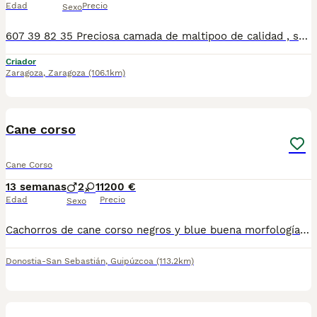
Edad
Precio
Sexo
607 39 82 35 Preciosa camada de maltipoo de calidad , se entregan con sus vacunas correspondientes, desparasitados interna y externamente, pasaporte y microchip, contrato de garantia de salud. preferiblemente recogida en mano pero también podemos entregar en toda España mediante transporte de alta calidad preparado para animales y con chofer particular con posibilidad de pago contra reembolso Llámanos o háblanos por whats app, Teléfono 607 39 82 35
Criador
Zaragoza
,
Zaragoza
(106.1km)
3
5
Cane corso
Cane Corso
13 semanas
2
1
1200 €
Edad
Precio
Sexo
Cachorros de cane corso negros y blue buena morfología, padres excelentes guardianes ,descendientes de campeones 628160606
Donostia-San Sebastián
,
Guipúzcoa
(113.2km)
7