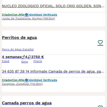
NUCLEO ZOOLOGICO OFICIAL. SOLO CRIO GOLDEN. SON MARAVILLOSOS. PARECEN CREADOS PARA CONVIVIR CON LOS HUMANOS. EXCELENTE PEDIGREE. NIETOS DE CAMPEONES DEL MUNDO. PRECIO PRUDENTE. Tienen 40 dias les entrego con 2 meses, desparasitados, con la primera vacuna, con microchip y pasaporte sanitario europeo. Inscritos en LOE para transferirte el pedigree. 629061537
Criador
Con Afijo
Identidad Verificada
Junta de Traslaloma
,
Burgos
(146.1km)
10
Perritos de agua
Perro de Agua Español
4 semanas
4
3
750 €
Edad
Precio
Sexo
34 635 87 39 14 Informate Camada de perros de agua, padres con buen caracter y morfología Criamos en ambiente familiar Somos nucleo zoologico legalizado Estamos en Segovia/Valladolid... Colaboración con otros nucleos zoológicos Entregamos a nuestros Cachorros con dos vacunas cartilla de vacunación desparasitaciones y revisión veterinaria y garantías por escrito Pasaporte y chip a parte
Criador
Con Afijo
Identidad Verificada
Zaragoza
,
Zaragoza
(114.3km)
7
3
Camada perros de agua