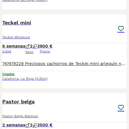
9
1
BOOST
Teckel mini
Teckel Miniatura
6 semanas
2
3
900 €
Edad
Precio
Sexo
747479229 Preciosos cachorros de Teckel mini arlequín negro fuego Maron chocolate arlequín todos nuestros cachorros están vacunados desparasitados cartilla sanitaria garantía vírica y genética por escrito llamadas y wasap 747479229
Criador
Calahorra
,
La Rioja
(0.2km)
4
Pastor belga
Pastor Belga Malinois
2 semanas
3
3
500 €