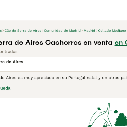
s
Cão da Serra de Aires
Comunidad de Madrid
Madrid
Collado Mediano
rra de Aires Cachorros en venta
en 
ontrados
ra de Aires
 de Aires es muy apreciado en su Portugal natal y en otros p
uguetón y amante de la diversión. Además de ser un perro her
queda
de familia gracias a su naturaleza amistosa, afectuosa y lea
tener información sobre esta raza de perro.