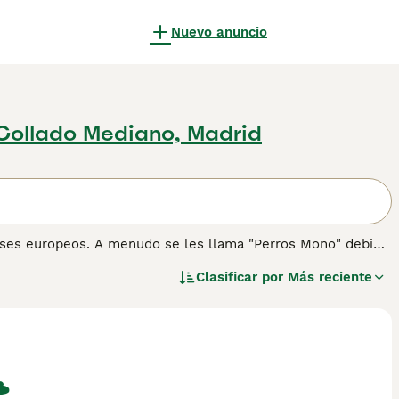
Nuevo anuncio
Collado Mediano, Madrid
aíses europeos. A menudo se les llama "Perros Mono" debido
moso, el Cão da Serra de Aires es un maravilloso compañero
Clasificar por
Más reciente
l. Lee nuestra página de consejos de compra de Cão da Serra