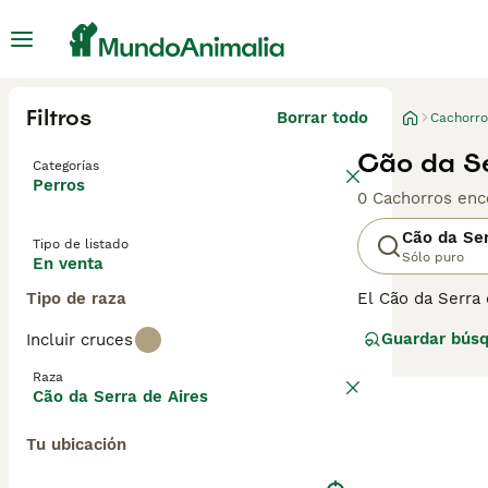
Filtros
Borrar todo
Cachorro
Cão da Se
Categorías
Perros
0 Cachorros enc
Cão da Ser
Tipo de listado
Sólo puro
En venta
Tipo de raza
El Cão da Serra
a su carácter j
Guardar bús
Incluir cruces
y un gran perro 
de Aires para ob
Raza
Cão da Serra de Aires
Tu ubicación