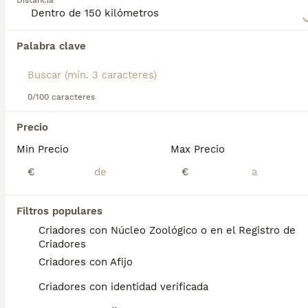
Distancia
Lee nuestra
página de consejos de compra de Caniche
Mediano
para obtener información sobre esta raza de
Palabra clave
Encontramos 0 Caniche Mediano Cachorros
perro.
en venta en Rota, Cádiz.
Si deseas exactamente esta búsqueda guarda tu 
búsqueda y espera el resultado perfecto:
0/100 caracteres
Guardar búsqueda
Precio
Min Precio
Max Precio
Preguntas frecuentes
€
€
Filtros populares
¿Cuánto vale un caniche
Criadores con Núcleo Zoológico o en el Registro de
mediano?
Criadores
Criadores con Afijo
El coste de adquisición de esta raza puede
variar según factores como el pedigrí, la
Criadores con identidad verificada
reputación del criador y la ubicación