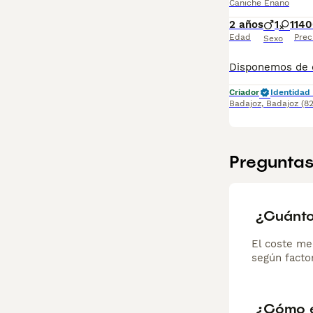
Caniche Enano
2 años
1
1
140
Edad
Prec
Sexo
Criador
Identidad 
Badajoz
,
Badajoz
(8
Preguntas
¿Cuánto
El coste me
según factor
¿Cómo e