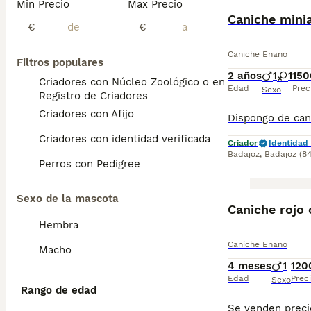
Min Precio
Max Precio
Caniche mini
€
€
Caniche Enano
Filtros populares
2 años
1
1
150
Criadores con Núcleo Zoológico o en el
Edad
Prec
Sexo
Registro de Criadores
Criadores con Afijo
Criadores con identidad verificada
Criador
Identidad 
Badajoz
,
Badajoz
(8
Perros con Pedigree
Sexo de la mascota
Caniche rojo
Hembra
Caniche Enano
Macho
4 meses
1
120
Edad
Prec
Sexo
Rango de edad