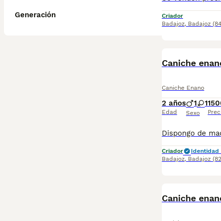
Generación
Criador
Badajoz
,
Badajoz
(8
Caniche enan
Caniche Enano
2 años
1
1
150
Edad
Prec
Sexo
Criador
Identidad 
Badajoz
,
Badajoz
(8
Caniche enan