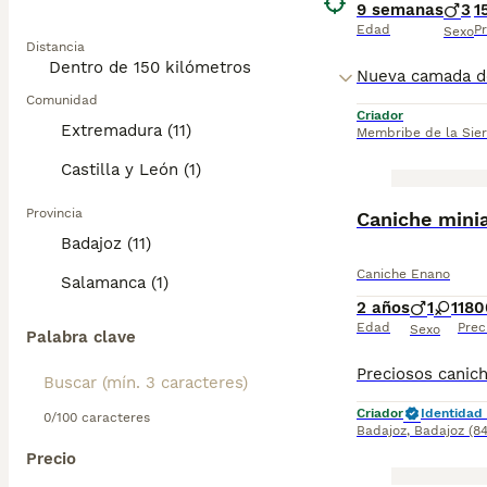
9 semanas
3
1
Edad
Pr
Sexo
Distancia
Comunidad
Criador
Extremadura (11)
Membribe de la Sier
Castilla y León (1)
Provincia
Caniche mini
Badajoz (11)
Caniche Enano
Salamanca (1)
2 años
1
1
180
Edad
Prec
Sexo
Palabra clave
Criador
Identidad 
0/100 caracteres
Badajoz
,
Badajoz
(8
Precio