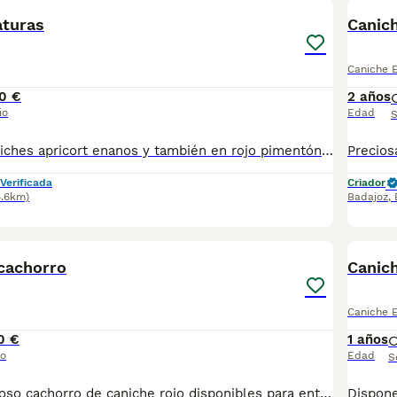
aturas
Canic
Caniche 
0 €
2 años
io
Edad
S
Dispongo de caniches apricort enanos y también en rojo pimentón desparasitados vacunados opción a pedigree padre de línea asiática hacemos envío a cualquier provincia y puede pagar totalmente a contrareembolso para fotos y videos actuales e información contactar al teléfono 600881366 núcleo 0612
Verificada
Criador
4.6km)
Badajoz
,
2
 cachorro
Canic
Caniche 
0 €
1 años
io
Edad
S
Se venden precioso cachorro de caniche rojo disponibles para entrega inmediata, se entregarán desparasitados, con primeras vacunas puestasCriados en ambiente familiar. Para más información o fotos, contactar en Telf. 662 64 50 23