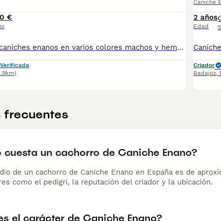
Caniche 
0 €
2 años
io
Edad
S
Disponemos de caniches enanos en varios colores machos y hembras desparasitados vacunados con su garantía pasaporte y microchip hacemos envío y puede pagar totalmente a contrareembolso para más vídeos e información contactar al teléfono 600881366 núcleo 0612
Verificada
Criador
2.9km)
Badajoz
,
 frecuentes
 cuesta un cachorro de Caniche Enano?
dio de un cachorro de Caniche Enano en España es de aprox
es como el pedigrí, la reputación del criador y la ubicación.
s el carácter de Caniche Enano?