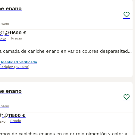
he enano
Enano
1
1
1600 €
Precio
exo
Preciosa camada de caniche enano en varios colores desparasitados vacunados pasaporte y microchip opción a pedigree hacemos envío y puede pagar si quiere más vídeo e información puede llamar al teléfono 600881366
Identidad Verificada
Badajoz
(82.9km)
1
he enano
Enano
1
1
1500 €
Precio
exo
Disponemos de caniches enanos en color rojo pimentón y color apricot se entrega con su documentación pasaporte y microchip vacunas y desparasitación hacemos envío a cualquier provincia y para su tranquilidad pueden pagar a contrareembolso no duden en contactar son auténticas miniaturas con una calidad de pelo extraordinaria 600881366