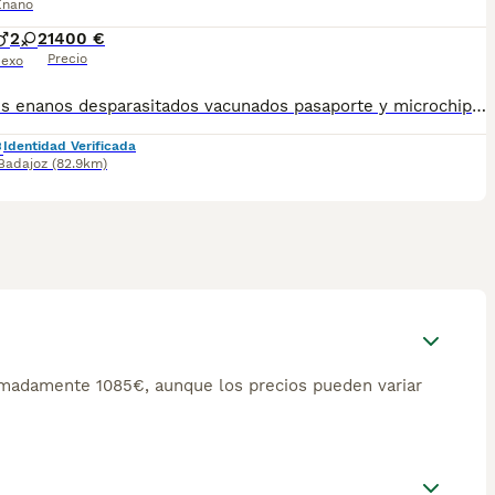
Enano
2
2
1400 €
Precio
exo
Caniches enanos desparasitados vacunados pasaporte y microchip hacemos envío a cualquier provincia para su tranquilidad puede pagar a contrareembolso los tengo en varios colores preguntar sin compromiso al teléfono 600881366 núcleo 0612
Identidad Verificada
Badajoz
(82.9km)
imadamente 1085€, aunque los precios pueden variar