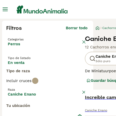
Filtros
Borrar todo
Cachorro
Caniche E
Categorías
Perros
12 Cachorros en
Caniche E
Tipo de listado
Sólo puro
En venta
Tipo de raza
De Miniatuurpoed
Oorspronkend ui
Guardar bús
Incluir cruces
ze uitstekende 
die in een breed
Raza
maakt voor huis
Caniche Enano
hierop geen uitz
Increíble ca
temperament dat
Tu ubicación
Caniche Enano