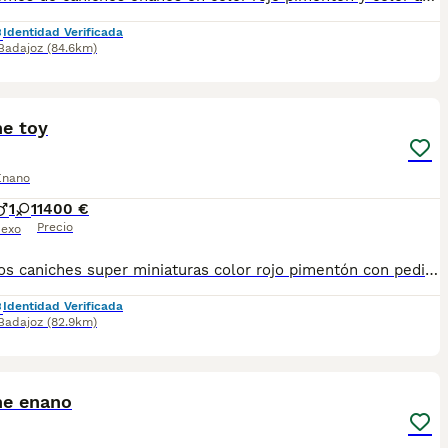
Identidad Verificada
Badajoz
(84.6km)
1
he toy
Enano
1
1
1400 €
Precio
exo
Preciosos caniches super miniaturas color rojo pimentón con pedigrí vacunados desparasitados pasaporte y microchip hacemos envío puede pagar a contrareembolso contactar al teléfono 600881366 núcleo 0612
Identidad Verificada
Badajoz
(82.9km)
1
he enano