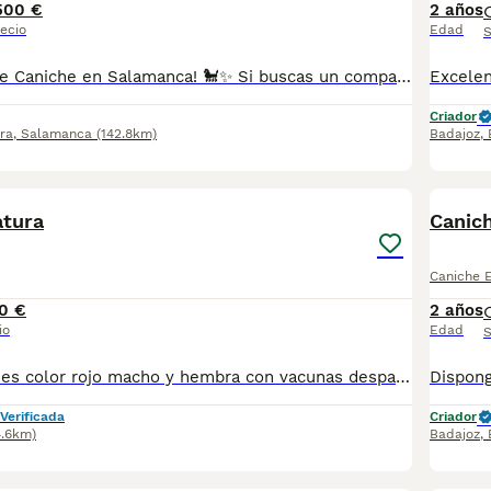
500 €
2 años
ecio
Edad
S
Nueva camada de Caniche en Salamanca! 🐩✨ Si buscas un compañero inteligente, cariñoso y con un pelo espectacular que no suelta alergia, ¡los más pequeños de la casa ya están aquí! Criados en un ambiente profesional, con todo el mimo, dedicación y cuidados que se merecen. La madre es mini(5kg), y el padre Toy (2.6kg) ¿Qué entregamos con cada cachorro? 🩺 Garantía sanitaria (vírica y genética). 💉 Cartilla sanitaria oficial con las vacunas y desparasitaciones al día según su edad. 📜 Documentación oficial de nuestro Núcleo Zoológico. 📍 Ubicación: Salamanca. ✨ ¡Ven a conocerlos sin compromiso o solicita fotos y vídeos de los peques! 661465965
Criador
ra
,
Salamanca
(142.8km)
Badajoz
,
1
atura
Canic
Caniche 
0 €
2 años
io
Edad
S
Preciosos caniches color rojo macho y hembra con vacunas desparasitación pasaporte y microchip hacemos envío y puede pagar cuando lo reciba para más información y vídeos contactar al teléfono 600881366 núcleo 0612
Verificada
Criador
4.6km)
Badajoz
,
1