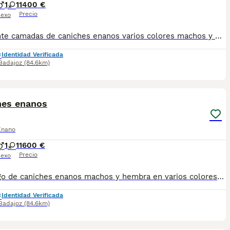
1
1
1400 €
Precio
exo
Excelente camadas de caniches enanos varios colores machos y hembras desparasitados vacunados pasaporte y microchip hacemos envío a cualquier provincia y para su tranquilidad puede pagar reembolso para más fotos y vídeos actuales contactar al teléfono 690881366 núcleo 0612
Identidad Verificada
Badajoz
(84.6km)
2
hes enanos
Enano
1
1
1600 €
Precio
exo
Dispongo de caniches enanos machos y hembra en varios colores para más información pueden contactar al teléfono 600881366 núcleo 0612 con sus vacunas correspondientes desparasitación pasaporte y microchip hacemos envío y puede pagar a contrareembolso no duden en llamar
Identidad Verificada
Badajoz
(84.6km)
3