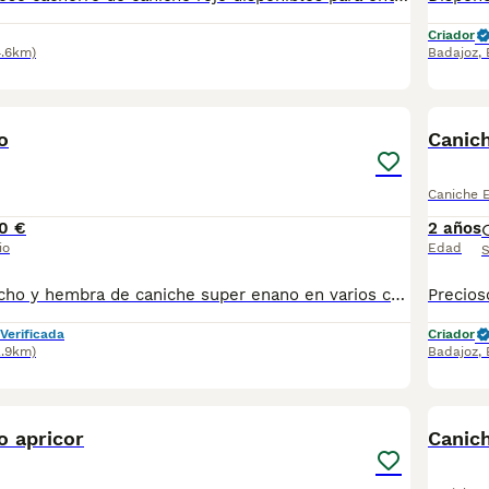
Criador
4.6km)
Badajoz
,
1
o
Canic
Caniche 
0 €
2 años
io
Edad
S
Dispongo de macho y hembra de caniche super enano en varios colores desparasitados vacunados con pasaporte y microchip hacemos envío y puede pagar cuando lo reciba o puede venir a recoger con su revisión veterinaria para más información y vídeos contactar al teléfono
Verificada
Criador
2.9km)
Badajoz
,
1
o apricor
Canic