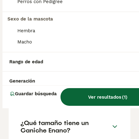
Perros con Pedigree
Sexo de la mascota
¿Cómo es el carácter de
Caniche Enano?
Hembra
Macho
¿Cuáles son las ventajas y
desventajas de la raza
Rango de edad
Caniche Enano?
Generación
¿Cuál es la esperanza de
Guardar búsqueda
Ver resultados
(
1
)
vida de un Caniche Enano?
¿Qué tamaño tiene un
Caniche Enano?