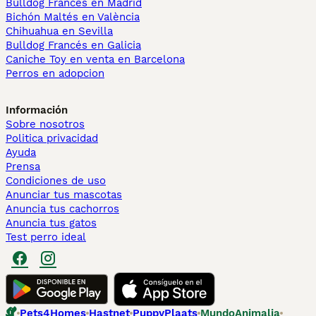
Bulldog Francés en Madrid
Bichón Maltés en València
Chihuahua en Sevilla
Bulldog Francés en Galicia
Caniche Toy en venta en Barcelona
Perros en adopcion
Información
Sobre nosotros
Politica privacidad
Ayuda
Prensa
Condiciones de uso
Anunciar tus mascotas
Anuncia tus cachorros
Anuncia tus gatos
Test perro ideal
Pets4Homes
Hastnet
PuppyPlaats
MundoAnimalia