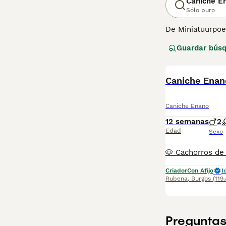
Caniche E
Sólo puro
De Miniatuurpoed
Oorspronkend ui
Guardar bús
ze uitstekende 
die in een breed
maakt voor huis
BOOST
hierop geen uitz
Caniche Enan
temperament dat
Caniche Enano
12 semanas
2
Edad
Sexo
Criador
Con Afijo
I
Rubena
,
Burgos
(119
Preguntas