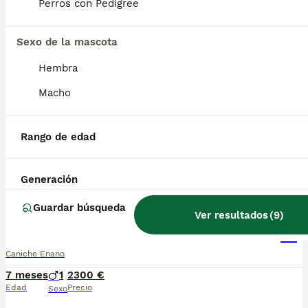
Perros con Pedigree
Caniche Apricot machito
Sexo de la mascota
Caniche Enano
Hembra
7 meses
1
2200 €
Macho
Edad
Precio
Sexo
Precioso macho de caniche Apricot disponible , Centro Canino Vallbonica es mucho más que un centro de cría , es una familia comprometida con el bienestar animal y la cria responsable, por ello todos nuestros bebés nacen y se crían en nuestras instalaciones , asegurando así un correcto desarrollo y una magnífica socialización, consiguiendo en cada ejemplar un carácter juguetón y extrovertido algo primordial para su adaptación como un miembro más en tu familia . Se entregan con el carnet de vacunas con el plan correspondiente a su edad , desparasitados y microchip implantado y activado en registro de Anicom. Facilitamos junto al cachorro contrato de compra con garantías víricas de 15 días y congénitas de 1 año . Contamos con un gran equipo de profesionales entre los que se encuentran educadores, auxiliares y Veterinarios ofreciendo los controles sanitarios necesarios así como continua vigilancia asegurando su bienestar . Hacemos envíos a toda España con empresa de transporte privado, proporcionando un viaje confortable y ofreciendo las atenciones necesarias a nuestros bebés . Si estás interesado en alguno de nuestros ejemplares solicita información sin compromiso al 722269698 . También atendemos vía WhatsApp . PRECIO REAL ( incluye el IVA) . Núcleo zoológico B2501315
Rango de edad
Criador
Identidad Verificada
Piera
,
Barcelona
(146.2km)
Generación
6
1
Guardar búsqueda
Ver resultados
(
9
)
Caniche pimentón
Caniche Enano
7 meses
1
2300 €
Edad
Precio
Sexo