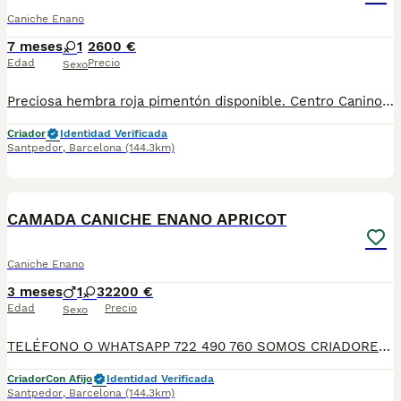
Caniche Enano
7 meses
1
2600 €
Edad
Precio
Sexo
Preciosa hembra roja pimentón disponible. Centro Canino Vallbonica es mucho más que un centro de cría , es una empresa comprometida con el bienestar animal y la cria responsable, por ello todos nuestros bebés nacen y se crían en nuestras instalaciones , asegurando así un correcto desarrollo y una magnífica socialización, consiguiendo en cada ejemplar un carácter juguetón y extrovertido algo primordial para su adaptación como un miembro más en tu familia . Se entregan con el carnet de vacunas con el plan correspondiente a su edad , desparasitados y microchip implantado y activado en registro de Anicom. Facilitamos junto al cachorro contrato de compra con garantías víricas de 15 días y congénitas de 1 año . Contamos con un gran equipo de profesionales entre los que se encuentran educadores, auxiliares y Veterinarios ofreciendo los controles sanitarios necesarios así como continua vigilancia asegurando su bienestar . Hacemos envíos a toda España con empresa de transporte privado, proporcionando un viaje confortable y ofreciendo las atenciones necesarias a nuestros bebés . Si estás interesado en alguno de nuestros ejemplares solicita información sin compromiso al 722269698 . También atendemos vía WhatsApp . PRECIO REAL ( incluye el IVA) . Núcleo zoológico B 230063
Criador
Identidad Verificada
Santpedor
,
Barcelona
(144.3km)
11
CAMADA CANICHE ENANO APRICOT
Caniche Enano
3 meses
1
3
2200 €
Edad
Precio
Sexo
TELÉFONO O WHATSAPP 722 490 760 SOMOS CRIADORES DIRECTOS SIN INTERMEDIARIOS! MÁS DE 20 AÑOS EN EL SECTOR NOS AVALAN, VALORANDO TANTO LA CRIA RESPONSABLE COMO TAMBIÉN LA SELECCIÓN PARA MEJORAR LA RAZA DURANTE TODOS ESTOS AÑOS. NUESTROS CACHORROS SE ENTREGAN PREVIAMENTE REVISADOS POR NUESTRO VETERINARIO PROFESIONAL Y BAJO LOS MAS ESTRICTOS CONTROLES DE SALUD, HACEMOS HINCAPIÉ EN SU SOCIABILIZACIÓN PARA SU CORRECTO DESARROLLO NEUROLOGICO! Y OS ASESORAMOS ANTES DURANTE Y DESPUES DE LA ENTREGA PARA QUE TODO SEA LO MAS AFABLE Y FACIL POSIBLE DURANTE LA ADAPTACION! NUESTROS BEBES SE ENTREGAN A PARTIR DE LOS DOS MESES CON SUS VACUNAS AL DIA, DESPARASITADOS Y CON GARANTIAS DE SALUD, MICROCHIP Y CARTILLA DE VACUNACION! SI BUSCAS UN COMPAÑERO SANO Y EQUILIBRADO ESTE ES EL LUGAR, TE ASESORAREMOS DURANTE TODO EL PROCESO NO DUDES EN CONSULTAR POR NUESTROS PEQUES AL 722 490 760
Criador
Con Afijo
Identidad Verificada
Santpedor
,
Barcelona
(144.3km)