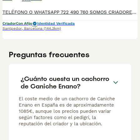
TELÉFONO O WHATSAPP 722 490 760 SOMOS CRIADORES DIRECTOS SIN INTERMEDIARIOS! MÁS DE 20 AÑOS EN EL SECTOR NOS AVALAN, VALORANDO TANTO LA CRIA RESPONSABLE COMO TAMBIÉN LA SELECCIÓN PARA MEJORAR LA RAZA DURANTE TODOS ESTOS AÑOS. NUESTROS CACHORROS SE ENTREGAN PREVIAMENTE REVISADOS POR NUESTRO VETERINARIO PROFESIONAL Y BAJO LOS MAS ESTRICTOS CONTROLES DE SALUD, HACEMOS HINCAPIÉ EN SU SOCIABILIZACIÓN PARA SU CORRECTO DESARROLLO NEUROLOGICO! Y OS ASESORAMOS ANTES DURANTE Y DESPUES DE LA ENTREGA PARA QUE TODO SEA LO MAS AFABLE Y FACIL POSIBLE DURANTE LA ADAPTACION! NUESTROS BEBES SE ENTREGAN A PARTIR DE LOS DOS MESES CON SUS VACUNAS AL DIA, DESPARASITADOS Y CON GARANTIAS DE SALUD, MICROCHIP Y CARTILLA DE VACUNACION! SI BUSCAS UN COMPAÑERO SANO Y EQUILIBRADO ESTE ES EL LUGAR, TE ASESORAREMOS DURANTE TODO EL PROCESO NO DUDES EN CONSULTAR POR NUESTROS PEQUES AL 722 490 760
Criador
Con Afijo
Identidad Verificada
Santpedor
,
Barcelona
(144.3km)
Preguntas frecuentes
¿Cuánto cuesta un cachorro
de Caniche Enano?
El coste medio de un cachorro de Caniche
Enano en España es de aproximadamente
1085€, aunque los precios pueden variar
según factores como el pedigrí, la
reputación del criador y la ubicación.