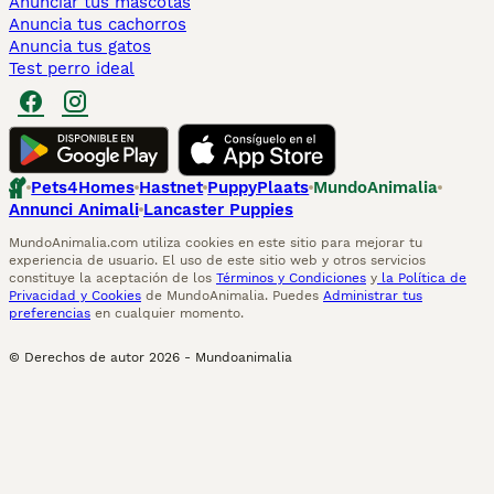
Anunciar tus mascotas
Anuncia tus cachorros
Anuncia tus gatos
Test perro ideal
Pets4Homes
Hastnet
PuppyPlaats
MundoAnimalia
Annunci Animali
Lancaster Puppies
MundoAnimalia.com utiliza cookies en este sitio para mejorar tu
experiencia de usuario. El uso de este sitio web y otros servicios
constituye la aceptación de los
Términos y Condiciones
y
la Política de
Privacidad y Cookies
de MundoAnimalia. Puedes
Administrar tus
preferencias
en cualquier momento.
© Derechos de autor
2026
-
Mundoanimalia