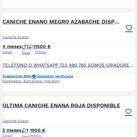
5
CANICHE ENANO MEGRO AZABACHE DISPONIBLE
Caniche Enano
4 meses
1
1
1500 €
Edad
Precio
Sexo
TELÉFONO O WHATSAPP 722 490 760 SOMOS CRIADORES DIRECTOS SIN INTERMEDIARIOS! MÁS DE 20 AÑOS EN EL SECTOR NOS AVALAN, VALORANDO TANTO LA CRIA RESPONSABLE COMO TAMBIÉN LA SELECCIÓN PARA MEJORAR LA RAZA DURANTE TODOS ESTOS AÑOS. NUESTROS CACHORROS SE ENTREGAN PREVIAMENTE REVISADOS POR NUESTRO VETERINARIO PROFESIONAL Y BAJO LOS MAS ESTRICTOS CONTROLES DE SALUD, HACEMOS HINCAPIÉ EN SU SOCIABILIZACIÓN PARA SU CORRECTO DESARROLLO NEUROLOGICO! Y OS ASESORAMOS ANTES DURANTE Y DESPUES DE LA ENTREGA PARA QUE TODO SEA LO MAS AFABLE Y FACIL POSIBLE DURANTE LA ADAPTACION! NUESTROS BEBES SE ENTREGAN A PARTIR DE LOS DOS MESES CON SUS VACUNAS AL DIA, DESPARASITADOS Y CON GARANTIAS DE SALUD, MICROCHIP Y CARTILLA DE VACUNACION! SI BUSCAS UN COMPAÑERO SANO Y EQUILIBRADO ESTE ES EL LUGAR, TE ASESORAREMOS DURANTE TODO EL PROCESO NO DUDES EN CONSULTAR POR NUESTROS PEQUES AL 722 490 760
Criador
Con Afijo
Identidad Verificada
Santpedor
,
Barcelona
(144.3km)
9
ÚLTIMA CANICHE ENANA ROJA DISPONIBLE
Caniche Enano
5 meses
1
1900 €
Edad
Precio
Sexo