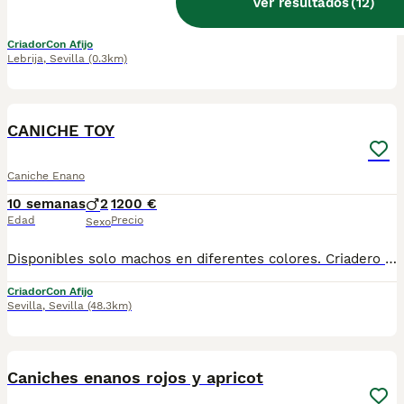
Ver resultados
(
12
)
🐩🖤 CANICHE ENANA HEMBRA NEGRA DISPONIBLE EN MASCOTAS DEL SUR 🖤🐩 En Mascotas del Sur tenemos disponible una preciosa Caniche Enana hembra de color negro, criada con mucho cariño, atención diaria y en ambiente familiar desde sus primeros días. Su peso estimado de adulta será de entre 5 y 6 kg, aproximadamente. Contamos con Núcleo Zoológico autorizado, licencia de apertura y código de explotación, ofreciendo confianza, transparencia y compromiso en cada entrega. 📍 Ubicados en Sevilla 📞 611 723 226 📸 Instagram: @mimascotasdelsur057 Para ver más fotos y vídeos reales de nuestros cachorros. Nuestra cachorrita se entrega: ✅ Revisada por veterinario ✅ Con chip ✅ Pasaporte y cartilla sanitaria ✅ Vacunada y desparasitada ✅ Contrato con garantías víricas y congénitas 🚚 Realizamos envíos a toda España. (El precio del envío no está incluido en el precio del cachorro). También ofrecemos: 🏡 Recogida directa en nuestras instalaciones 📱 Videollamada para conocer a la cachorrita antes de la reserva 🔒 Posibilidad de reserva y pago contrareembolso 💶 El precio indicado en el anuncio es real. 🐾 Criada con cariño, una excelente socialización y todos los cuidados necesarios para que llegue sana y feliz a su nuevo hogar. Solo atendemos a personas realmente interesadas en ofrecer un hogar responsable, lleno de amor y cuidados. #CanicheEnano #CanicheNegro #CanicheHembra #CanicheEspaña #Poodle #PoodleEspaña #CachorroCaniche #MascotasDelSur #CachorrosSevilla #PerrosDeCompañia #CriaderoAutorizado #NucleoZoologico #CachorrosConAmor #PerrosFelices #CachorrosEspaña
Criador
Con Afijo
Lebrija
,
Sevilla
(0.3km)
2
CANICHE TOY
Caniche Enano
10 semanas
2
1200 €
Edad
Precio
Sexo
Disponibles solo machos en diferentes colores. Criadero particular especializado en la raza. Más información 673 011 600 Posibilidad de envio a la peninsula Pvp desde 1.200€ Excelente calidad, pelaje, tamaño toy.
Criador
Con Afijo
Sevilla
,
Sevilla
(48.3km)
1
Caniches enanos rojos y apricot