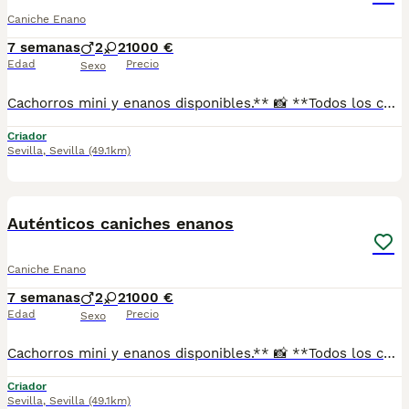
Caniche Enano
7 semanas
2
2
1000 €
Edad
Precio
Sexo
Cachorros mini y enanos disponibles.** 📸 **Todos los cachorros disponibles están publicados en nuestra web**, donde podrás ver fotos actualizadas, información y disponibilidad. ✅ Se entregan con: ✔ Cartilla veterinaria. ✔ Vacunas al día según la edad. ✔ Pienso para los primeros días. ✔ Contrato de compra. ✔ Garantía. 🚚 **Envíos con pago a la entrega** para mayor comodidad y tranquilidad. 📍 Enviamos a: Andalucía, Madrid, Cataluña, Comunidad Valenciana, Murcia, Aragón, Castilla-La Mancha, Castilla y León, Extremadura, Galicia, Asturias, Cantabria, País Vasco, Navarra y La Rioja. 📞 Teléfono y WhatsApp: **621 31 88 32** 🌐 Web: https://www.mundochihuahua.es
Criador
Sevilla
,
Sevilla
(49.1km)
1
Auténticos caniches enanos
Caniche Enano
7 semanas
2
2
1000 €
Edad
Precio
Sexo
Cachorros mini y enanos disponibles.** 📸 **Todos los cachorros disponibles están publicados en nuestra web**, donde podrás ver fotos actualizadas, información y disponibilidad. ✅ Se entregan con: ✔ Cartilla veterinaria. ✔ Vacunas al día según la edad. ✔ Pienso para los primeros días. ✔ Contrato de compra. ✔ Garantía. 🚚 **Envíos con pago a la entrega** para mayor comodidad y tranquilidad. 📍 Enviamos a: Andalucía, Madrid, Cataluña, Comunidad Valenciana, Murcia, Aragón, Castilla-La Mancha, Castilla y León, Extremadura, Galicia, Asturias, Cantabria, País Vasco, Navarra y La Rioja. 📞 Teléfono y WhatsApp: **621 31 88 32** 🌐 Web: https://www.mundochihuahua.es
Criador
Sevilla
,
Sevilla
(49.1km)