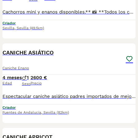
Cachorros mini y enanos disponibles.** 📸 **Todos los cachorros disponibles están publicados en nuestra web**, donde podrás ver fotos actualizadas, información y disponibilidad. ✅ Se entregan con: ✔ Cartilla veterinaria. ✔ Vacunas al día según la edad. ✔ Pienso para los primeros días. ✔ Contrato de compra. ✔ Garantía. 🚚 **Envíos con pago a la entrega** para mayor comodidad y tranquilidad. 📍 Enviamos a: Andalucía, Madrid, Cataluña, Comunidad Valenciana, Murcia, Aragón, Castilla-La Mancha, Castilla y León, Extremadura, Galicia, Asturias, Cantabria, País Vasco, Navarra y La Rioja. 📞 Teléfono y WhatsApp: **621 31 88 32** 🌐 Web: https://www.mundochihuahua.es
Criador
Sevilla
,
Sevilla
(49.1km)
3
1
CANICHE ASIÁTICO
Caniche Enano
4 meses
1
2600 €
Edad
Precio
Sexo
Espectacular caniche asiático padres importados de mejores sangres rojo intenso un cachorro con una gran calidad
Criador
Fuentes de Andalucía
,
Sevilla
(82km)
4
CANICHE APRICOT