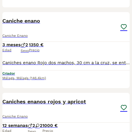
2
Caniche enano
Caniche Enano
3 meses
2
1350 €
Edad
Precio
Sexo
Caniches enano Rojo dos machos, 30 cm a la cruz, se entregan vacunados desparacitado y con cartilla para más información por wasap al número 610704512, se recoje en granada
Criador
Málaga
,
Málaga
(146.4km)
1
Caniches enanos rojos y apricot
Caniche Enano
12 semanas
2
2
1000 €
Edad
Precio
Sexo