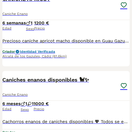
Caniche Enano
6 semanas
1
1200 €
Edad
Precio
Sexo
Precioso caniche apricot macho disponible en Guau Gazul. Ubicado en Alcalá de los Gazules, Cádiz. También hacemos envíos. Para más información contacta con nosotros
Criador
Identidad Verificada
Alcalá de los Gazules
,
Cádiz
(61.6km)
2
Caniches enanos disponibles 🐩✨
Caniche Enano
6 meses
1
1
1000 €
Edad
Precio
Sexo
Cachorros enanos de caniches disponibles 💖 Todos se entregan con: 🧾 Cartilla veterinaria 🩺 Vacunaciones y desparasitaciones al día 📄 Contrato de garantía 🚚 Envíos a toda España, 💳 Pago a la entrega, contra reembolso 📞 621 31 88 32 📹 Vídeos y más información por WhatsApp 🌐 MUNDOCHIHUAHUA.ES Entra en nuestra pagina web y echa un vistazo a los cachorritos disponibles!