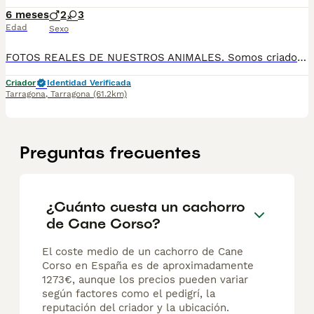
6 meses
2
3
Edad
Sexo
FOTOS REALES DE NUESTROS ANIMALES. Somos criadores profesionales, llevamos más de 11 años conociendo ésta fantástica raza y trabajando cada día más en ella. Cachorros de alta calidad y exclusividad más excelente pedigrí, ejemplares libres de enfermedades genéticas. Nos distingue porque nos tendrás para toda la vida del cachorro antes y después, esa es la diferencia que nos caracteriza. Trato personalizado con cada persona. Asesoraremos en sus cuidados. Siempre los sociabilizamos mucho en familia. Vivimos en la montaña. Somos una gran familia y puedes comprobarlo. Si finalmente formas parte de nuestra gran familia os daremos toda la información. Los cachorros se entregan con 9 semanas aproximadamente para su correcta sociabilizancion, 2 vacunas para su edad , cartilla sanitaria,desparasitados interna y externamente, microchip a nombre del nuevo propietario, e inscripción en el Loe (pedigrí). Pregúntanos información al 34652815174 O al 34649024407.
Criador
Identidad Verificada
Tarragona
,
Tarragona
(61.2km)
Preguntas frecuentes
¿Cuánto cuesta un cachorro
de Cane Corso?
El coste medio de un cachorro de Cane
Corso en España es de aproximadamente
1273€, aunque los precios pueden variar
según factores como el pedigrí, la
reputación del criador y la ubicación.