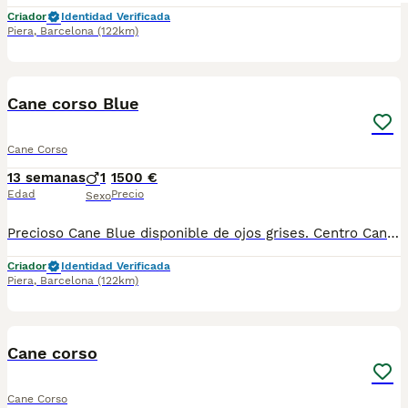
Criador
Identidad Verificada
Piera
,
Barcelona
(122km)
6
1
Cane corso Blue
Cane Corso
13 semanas
1
1500 €
Edad
Precio
Sexo
Precioso Cane Blue disponible de ojos grises. Centro Canino Vallbonica es mucho más que un centro de cría , es un equipo amante de los animales y apasionados con su trabajo y muy comprometidos con el bienestar animal. Somos Criadores directos, sin intermediarios, con más de 20 años de experiencia y Apostamos por una cría responsable y una cuidada selección de nuestros progenitores. TODOS nuestros bebés nacen y se crían en nuestras instalaciones rodeados de naturaleza y cariño , asegurando así un correcto desarrollo y una magnífica socialización, consiguiendo en cada ejemplar un carácter juguetón y extrovertido algo primordial para su adaptación como un miembro más en tu familia . Se entregan con carnet de vacunas correspondiente a su edad , desparasitados y microchip implantado y activado en registro de Anicom. Facilitamos junto al cachorro contrato de compra con garantías víricas de 15 días y congénitas de 1 año . Contamos con un gran equipo de profesionales entre los que se encuentran educadores, auxiliares y Veterinarios ofreciendo los controles sanitarios necesarios así como continua vigilancia asesorándote durante todos el proceso y al llegar a casa. Hacemos envíos a toda España con empresa de transporte privado, proporcionando un viaje confortable y ofreciendo las atenciones necesarias a nuestros bebés . Nuestros precios son REALES ( incluye el IVA) y sin sorpresas finales . Si estás interesado en alguno de nuestros ejemplares solicita información sin compromiso. También atendemos vía WhatsApp ☎️722269698 - 722374274 📍Piera (Barcelona)
Criador
Identidad Verificada
Piera
,
Barcelona
(122km)
8
Cane corso
Cane Corso