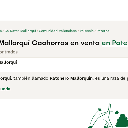
s
Ca Rater Mallorquí
Comunidad Valenciana
Valencia
Paterna
Mallorquí Cachorros en venta
en Pate
ontrados
allorquí
orquí
, también llamado
Ratonero Mallorquín
, es una raza de 
 vinculado históricamente al
Gos Rater Valencià
por su proxim
queda
rante generaciones el perro de trabajo por excelencia en las 
conejos y liebres. Pese a su larga historia en la isla, la raza
Sociedad Canina de España le otorgó reconocimiento provision
orquí es un perro pequeño, de constitución atlética y ágil, c
r, con orejas erectas o semierectas, ojos vivaces y un cuerp
rro valiente, enérgico y de reacciones rápidas, con un instin