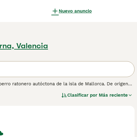
Nuevo anuncio
rna, Valencia
perro ratonero autóctona de la isla de Mallorca. De origen
idad geográfica y semejanzas morfológicas, el Ca Rater
Clasificar por
Más reciente
casas y granjas mallorquinas, especializado en la caza de
 no fue reconocida oficialmente en España hasta el año 2002,
al.
on un peso habitual de entre 3 y 5 kilogramos. Su cabeza es
o compacto de musculatura definida. A pesar de su pequeño
to cazador muy pronunciado. En el hogar es afectuoso y leal