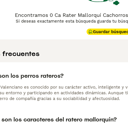
aunque puede mostrarse reservado con desconocidos. Necesita 
rgía. Su pelaje corto y liso es prácticamente de mantenimien
es, lo que lo convierte en una raza autóctona de especial valor 
Encontramos 0 Ca Rater Mallorquí Cachorros 
Si deseas exactamente esta búsqueda guarda tu búsqu
Guardar búsque
 frecuentes
on los perros rateros?
Valenciano es conocido por su carácter activo, inteligente y 
su entorno y participando en actividades dinámicas. Aunque ti
erro de compañía gracias a su sociabilidad y afectuosidad.
son los caracteres del ratero mallorquín?