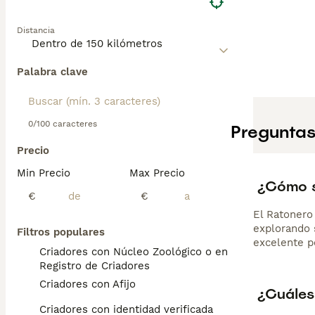
con su familia, 
canalizar su ene
Distancia
las Islas Balear
Palabra clave
0/100 caracteres
Preguntas
Precio
Min Precio
Max Precio
¿Cómo s
€
€
El Ratonero 
explorando 
Filtros populares
excelente p
Criadores con Núcleo Zoológico o en el
Registro de Criadores
Criadores con Afijo
¿Cuáles 
Criadores con identidad verificada