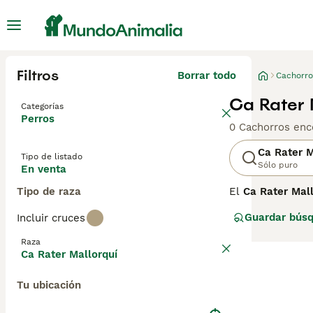
Filtros
Borrar todo
Cachorro
Ca Rater 
Categorías
Perros
0 Cachorros enc
Ca Rater M
Tipo de listado
Sólo puro
En venta
Tipo de raza
El
Ca Rater Mall
incierto, aunque
Guardar bús
Incluir cruces
Mallorquí fue du
ratas, ratones, 
Raza
cuando la Real 
Ca Rater Mallorquí
El Ca Rater Mall
Tu ubicación
fina y triangula
tamaño, es un pe