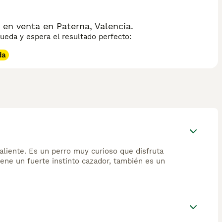
socialización desde cachorro y ejercicio diario para
to nulo. El Ca Rater Mallorquí es aún poco conocido fuera de
histórico y cultural.
en venta en Paterna, Valencia.
eda y espera el resultado perfecto:
da
valiente. Es un perro muy curioso que disfruta
ene un fuerte instinto cazador, también es un