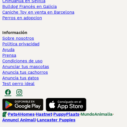
Chihuahua en Sevilla
Bulldog Francés en Galicia
Caniche Toy en venta en Barcelona
Perros en adopcion
Información
Sobre nosotros
Politica privacidad
Ayuda
Prensa
Condiciones de uso
Anunciar tus mascotas
Anuncia tus cachorros
Anuncia tus gatos
Test perro ideal
Pets4Homes
Hastnet
PuppyPlaats
MundoAnimalia
Annunci Animali
Lancaster Puppies