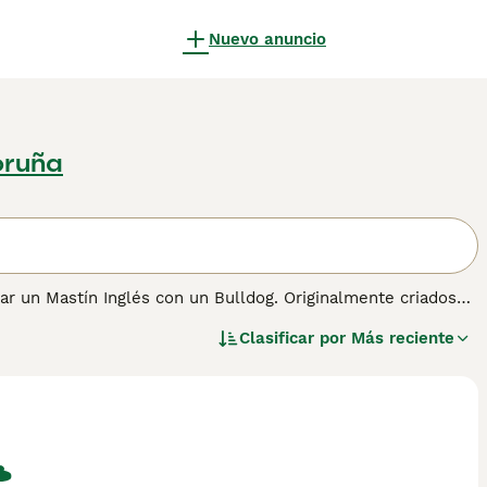
Nuevo anuncio
oruña
ar un Mastín Inglés con un Bulldog. Originalmente criados
perros grandes se han convertido en compañeros populares no
Clasificar por
Más reciente
tes y fáciles de entrenar, pero quieren saber por qué están
iff. Se sabe que son temperamentales y rápidamente se
las personas y amar su propiedad.
ación sobre esta raza de perro.