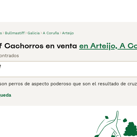
s
Bullmastiff
Galicia
A Coruña
Arteijo
ff Cachorros en venta
en Arteijo, A C
ontrados
f
son perros de aspecto poderoso que son el resultado de cruz
os guardabosques a rastrear a los cazadores furtivos, estos 
queda
aña sino en otras partes del mundo. Son personajes inteligen
lo cual es algo a considerar cuando se entrena a un Bullmast
embros leales de la familia, siempre listos para proteger a 
ina de consejos de compra de Bullmastiff
para obtener inform