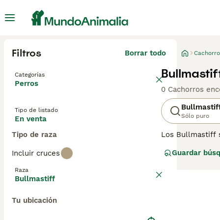
Filtros
Borrar todo
Cachorro
Bullmasti
Categorías
Perros
0 Cachorros enc
Bullmastif
Tipo de listado
Sólo puro
En venta
Tipo de raza
Los Bullmastiff 
para ayudar a l
Guardar bús
Incluir cruces
solo aquí en Esp
haciendo algo, 
Raza
convierten en mi
Bullmastiff
Lee nuestra
pág
Tu ubicación