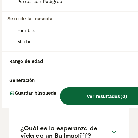
pueden variar según factores como el
Perros con Pedigree
pedigrí, la reputación del criador y la
ubicación.
Sexo de la mascota
Hembra
¿Cómo es el carácter del
Bullmastiff con los niños?
Macho
Rango de edad
¿Cuántos tipos de
bullmastiff existen?
Generación
Guardar búsqueda
¿Cuántas horas duerme un
Ver resultados
(
0
)
bullmastiff?
¿Cuál es la esperanza de
vida de un Bullmastiff?