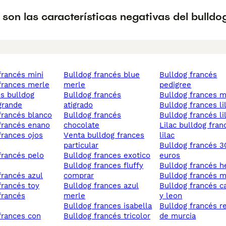
son las características negativas del bulldo
 francés mini
bulldog francés blue
bulldog francés
 frances merle
merle
pedigree
bulldog francés
bulldog frances m
grande
atigrado
bulldog frances li
 francés blanco
bulldog francés
bulldog francés li
 francés enano
chocolate
lilac bulldog frances
venta bulldog frances
lilac
particular
bulldog francés 300
bulldog frances exotico
euros
bulldog frances fluffy
bulldog francés 
 francés azul
comprar
bulldog francés 
 francés toy
bulldog frances azul
bulldog francés castilla
merle
y leon
bulldog frances isabella
bulldog francés region
bulldog francés tricolor
de murcia