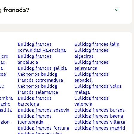
g francés?
bulldog francés
bulldog francés lalin
comunidad valenciana
bulldog francés
icro
bulldog francés
algeciras
lac
andalucia
bulldog francés
la
bulldog francés galicia
salamanca
cachorros bulldog
bulldog francés
francés extremadura
sabadell
cachorros bulldog
bulldog francés velez
francés salamanca
malaga
hembra
bulldog francés
bulldog francés
macho
barcelona
valencia
bulldog francés segovia
bulldog francés burgos
bulldog francés
bulldog francés baena
fuenlabrada
bulldog francés villarta
bulldog francés fortuna
bulldog francés madrid