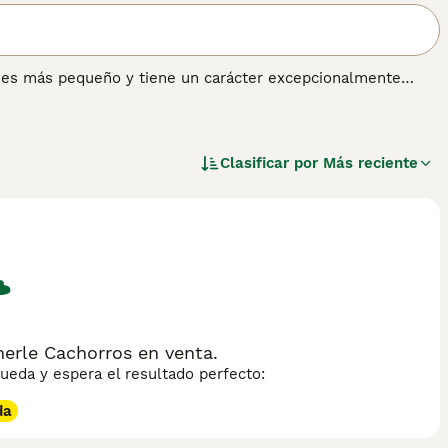
s es más pequeño y tiene un carácter excepcionalmente
tornos domésticos, lo que lo convierte en uno de los perros
del mundo. Los Frenchies anhelan mucha atención y no
entrañables es su disposición a complacer, y aunque
trata con cuidado.
Clasificar por
Más reciente
nformación sobre esta raza de perro.
erle Cachorros en venta.
eda y espera el resultado perfecto:
da