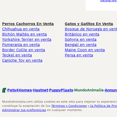
pedigree
Perros Cachorros En Venta
Gatos y Gatitos En Venta
Chihuahua en venta
Bosque de Noruega en ven
Bichón Maltés en venta
Británico en venta
Yorkshire Terrier en venta
Sphynx en venta
Pomerania en venta
Bengalí en venta
Border Collie en venta
Maine Coon en venta
Teckel en venta
Persa en venta
Caniche Toy en venta
Pets4Homes
Hastnet
PuppyPlaats
MundoAnimalia
Annun
MundoAnimalia.com utiliza cookies en este sitio para mejorar tu experiencia
constituye la aceptación de los
Términos y Condiciones
y
la Política de Pri
Administrar tus preferencias
en cualquier momento.