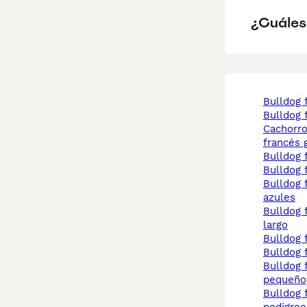
¿Cuáles 
bulldog
bulldog
cachorros bulldog
francés 
bulldog
bulldog
bulldog frances ojos
azules
bulldog francés pelo
largo
bulldog
bulldog
bulldog francés
pequeño
bulldog frances con