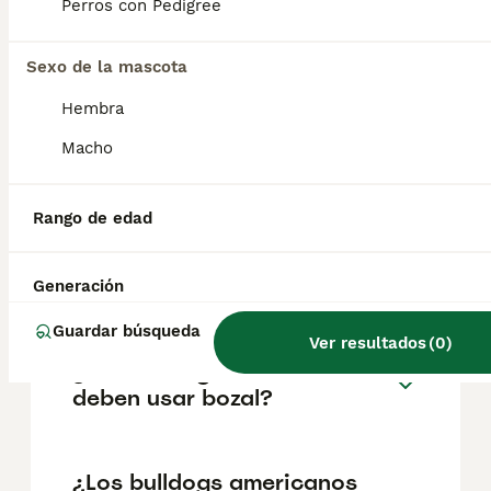
pueden variar según factores como el
Perros con Pedigree
pedigrí, la reputación del criador y la
ubicación.
Sexo de la mascota
Hembra
¿Cómo son los perros
bulldog americanos?
Macho
Rango de edad
¿Cuál es el temperamento de
un cachorro de bulldog
americano?
Generación
Guardar búsqueda
Ver resultados
(
0
)
¿Los bulldogs americanos
deben usar bozal?
¿Los bulldogs americanos