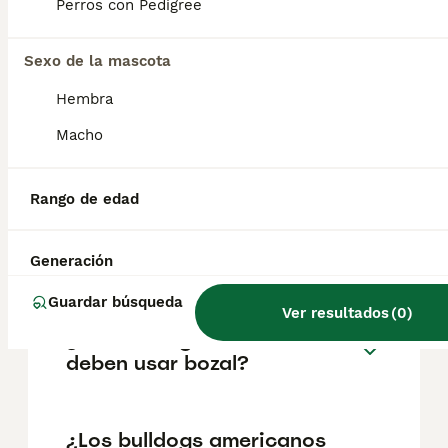
pueden variar según factores como el
Perros con Pedigree
pedigrí, la reputación del criador y la
ubicación.
Sexo de la mascota
Hembra
¿Cómo son los perros
bulldog americanos?
Macho
Rango de edad
¿Cuál es el temperamento de
un cachorro de bulldog
americano?
Generación
Guardar búsqueda
Ver resultados
(
0
)
¿Los bulldogs americanos
deben usar bozal?
¿Los bulldogs americanos