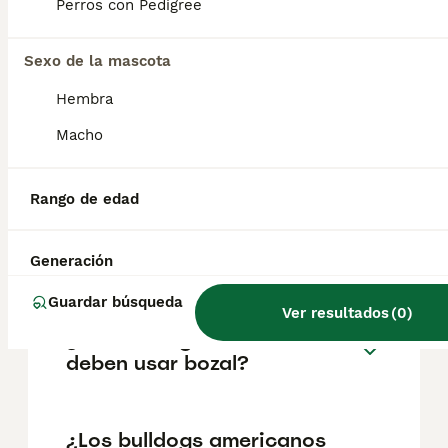
pueden variar según factores como el
Perros con Pedigree
pedigrí, la reputación del criador y la
ubicación.
Sexo de la mascota
Hembra
¿Cómo son los perros
bulldog americanos?
Macho
Rango de edad
¿Cuál es el temperamento de
un cachorro de bulldog
americano?
Generación
Guardar búsqueda
Ver resultados
(
0
)
¿Los bulldogs americanos
deben usar bozal?
¿Los bulldogs americanos