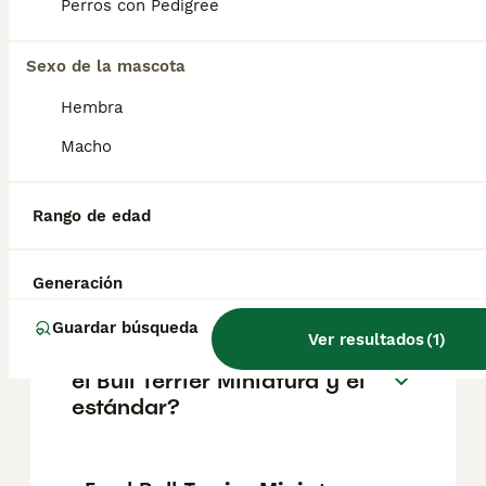
Perros con Pedigree
salud y el bienestar de los animales.
Informarse bien y comparar opciones antes
de comprometerse siempre es la mejor
Sexo de la mascota
decisión.
Hembra
Macho
¿Existen los mini bull terrier?
Rango de edad
¿Qué tamaño alcanza un bull
terrier miniatura?
Generación
Guardar búsqueda
Ver resultados
(
1
)
¿Cuál es la diferencia entre
el Bull Terrier Miniatura y el
estándar?