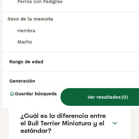
reputación del criador y la ubicación
Perros con Pedigree
geográfica. Es fundamental acudir a
criadores responsables que garanticen la
Sexo de la mascota
salud y el bienestar de los animales.
Informarse bien y comparar opciones antes
Hembra
de comprometerse siempre es la mejor
decisión.
Macho
¿Existen los mini bull terrier?
Rango de edad
Generación
¿Qué tamaño alcanza un bull
terrier miniatura?
Guardar búsqueda
Ver resultados
(
0
)
¿Cuál es la diferencia entre
el Bull Terrier Miniatura y el
estándar?