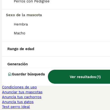
Perros con Pedigree
Persa en venta
Sexo de la mascota
Otras páginas populares
Teckel en Barcelona
Hembra
Bulldog Francés en Madrid
Bichón Maltés en València
Macho
Chihuahua en Sevilla
Bulldog Francés en Galicia
Caniche Toy en venta en Barcelona
Rango de edad
Perros en adopcion
Información
Generación
Sobre nosotros
Politica privacidad
Guardar búsqueda
Ver resultados
(
1
)
Ayuda
Prensa
Condiciones de uso
Anunciar tus mascotas
Anuncia tus cachorros
Anuncia tus gatos
Test perro ideal