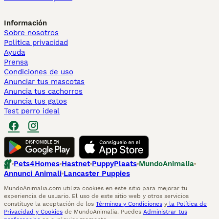
Información
Sobre nosotros
Politica privacidad
Ayuda
Prensa
Condiciones de uso
Anunciar tus mascotas
Anuncia tus cachorros
Anuncia tus gatos
Test perro ideal
Pets4Homes
Hastnet
PuppyPlaats
MundoAnimalia
Annunci Animali
Lancaster Puppies
MundoAnimalia.com utiliza cookies en este sitio para mejorar tu
experiencia de usuario. El uso de este sitio web y otros servicios
constituye la aceptación de los
Términos y Condiciones
y
la Política de
Privacidad y Cookies
de MundoAnimalia. Puedes
Administrar tus