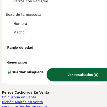
clave está en socializarlos», dijo Cindy. « Son
Perros con Pedigree
una raza poco común y la gente piensa que
se les puede entrenar como a cualquier otro
perro, pero hay que tomarse su tiempo».
Sexo de la mascota
Hembra
¿Perro Braco es agresivo?
Macho
Rango de edad
¿Cuántos tipos de bracos
hay?
Generación
Guardar búsqueda
¿Perro braco es agresivo?
Ver resultados
(
0
)
Perros Cachorros En Venta
Chihuahua en venta
Bichón Maltés en venta
Yorkshire Terrier en venta