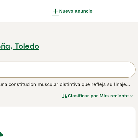
Nuevo anuncio
ña, Toledo
 constitución muscular distintiva que refleja su linaje
ne en Francia, estos perros tienen un pelaje corto y denso
Clasificar por
Más reciente
Los Pointers de Auvergne se destacan por su aguda
plementa su atletismo. Conocidos por su manera afectuosa y
equiere ejercicio constante para mantener un estado mental y
les para propietarios activos. Las variaciones de tamaño son
 la cruz. Lee nuestra página de consejos de compra de