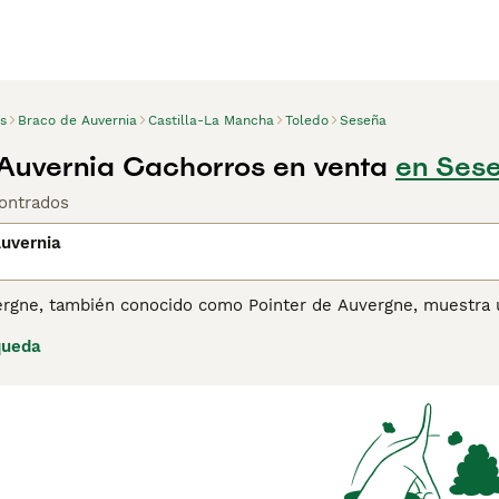
s
Braco de Auvernia
Castilla-La Mancha
Toledo
Seseña
Auvernia Cachorros en venta
en Sese
ontrados
uvernia
rgne, también conocido como Pointer de Auvergne, muestra una
aza versátiles. Originarios de la región montañosa de Auverg
queda
o que refleja su resistencia a las inclemencias del tiempo. 
u comportamiento obediente y su notable resistencia que com
aptan bien a hogares con niños y otros animales. Esta raza r
prospera con una interacción envolvente, lo que los hace idea
chos y hembras adultos generalmente miden entre 53-63 cm a
ia
para obtener información sobre esta raza de perro.