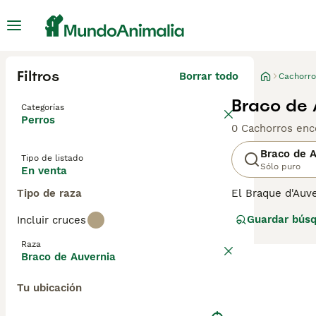
Filtros
Borrar todo
Cachorro
Braco de 
Categorías
Perros
0 Cachorros enc
Braco de A
Tipo de listado
Sólo puro
En venta
Tipo de raza
El Braque d'Auve
como perros de c
Guardar bús
Incluir cruces
en blanco y negr
inteligencia, s
Raza
tranquila, se ad
Braco de Auvernia
físico óptimo y 
mínimas; los ma
Tu ubicación
Braco de Auvern