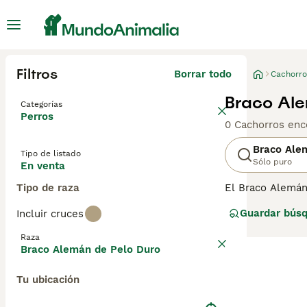
Filtros
Borrar todo
Cachorro
Braco Ale
Categorías
Perros
0 Cachorros enc
Braco Ale
Tipo de listado
Sólo puro
En venta
Tipo de raza
El Braco Alemán
y unas cejas y b
Guardar bús
Incluir cruces
apariencia, sino
Raza
Lee nuestra
pág
Braco Alemán de Pelo Duro
Tu ubicación