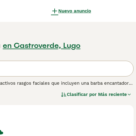
Nuevo anuncio
a
en Castroverde, Lugo
activos rasgos faciales que incluyen una barba encantadora
En su Alemania natal, es muy apreciado no solo por su
Clasificar por
Más reciente
 siempre ha sido el perro elegido entre los cazadores.
a obtener información sobre esta raza de perro.