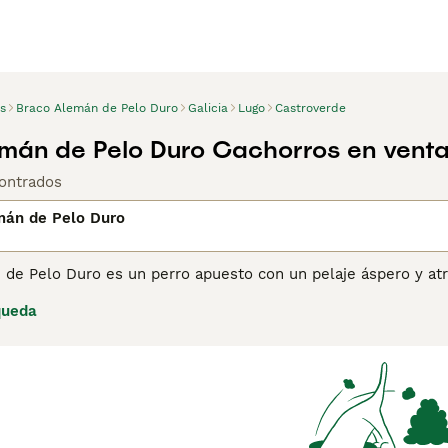
s
Braco Alemán de Pelo Duro
Galicia
Lugo
Castroverde
mán de Pelo Duro Cachorros en vent
ontrados
mán de Pelo Duro
 de Pelo Duro es un perro apuesto con un pelaje áspero y atr
igote poblados, lo que lo distingue de otras razas de Braco. 
queda
 también por sus habilidades para el trabajo y la caza, ya que
ina de consejos de compra de Braco Alemán de Pelo Duro
par