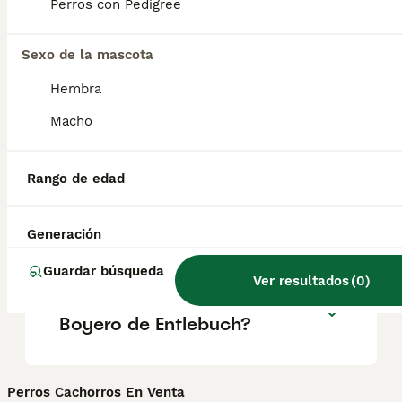
boyero de Entlebuch es un perro mediano.
Perros con Pedigree
Debido a su tamaño compacto, el más
pequeño de los boyeros también puede vivir
Sexo de la mascota
en la ciudad.
Hembra
¿Es raro el Boyero de
Macho
Entlebuch?
Rango de edad
¿Cuánto cuesta un cachorro
de Boyero de Entlebuch?
Generación
Guardar búsqueda
Ver resultados
(
0
)
¿Cómo es el carácter del
Boyero de Entlebuch?
Perros Cachorros En Venta