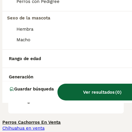
Debido a su tamaño compacto, el más
Perros con Pedigree
pequeño de los boyeros también puede vivir
en la ciudad.
Sexo de la mascota
Hembra
¿Es raro el Boyero de
Entlebuch?
Macho
Rango de edad
¿Cuánto cuesta un cachorro
de Boyero de Entlebuch?
Generación
Guardar búsqueda
¿Cómo es el carácter del
Ver resultados
(
0
)
Boyero de Entlebuch?
Perros Cachorros En Venta
Chihuahua en venta