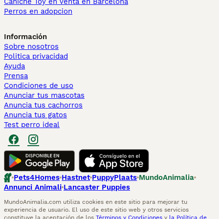
Caniche Toy en venta en Barcelona
Perros en adopcion
Información
Sobre nosotros
Politica privacidad
Ayuda
Prensa
Condiciones de uso
Anunciar tus mascotas
Anuncia tus cachorros
Anuncia tus gatos
Test perro ideal
Pets4Homes
Hastnet
PuppyPlaats
MundoAnimalia
Annunci Animali
Lancaster Puppies
MundoAnimalia.com utiliza cookies en este sitio para mejorar tu
experiencia de usuario. El uso de este sitio web y otros servicios
constituye la aceptación de los
Términos y Condiciones
y
la Política de