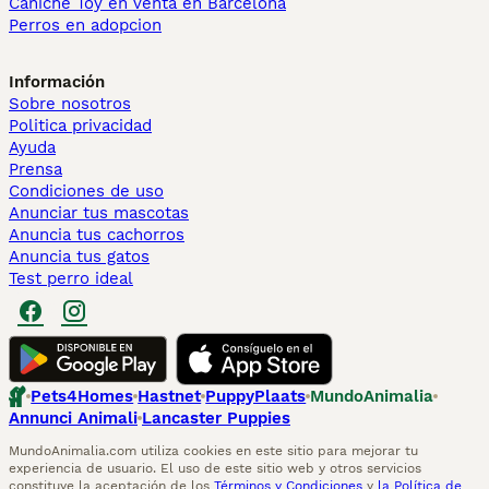
Caniche Toy en venta en Barcelona
Perros en adopcion
Información
Sobre nosotros
Politica privacidad
Ayuda
Prensa
Condiciones de uso
Anunciar tus mascotas
Anuncia tus cachorros
Anuncia tus gatos
Test perro ideal
Pets4Homes
Hastnet
PuppyPlaats
MundoAnimalia
Annunci Animali
Lancaster Puppies
MundoAnimalia.com utiliza cookies en este sitio para mejorar tu
experiencia de usuario. El uso de este sitio web y otros servicios
constituye la aceptación de los
Términos y Condiciones
y
la Política de