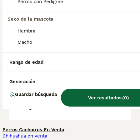
Debido a su tamaño compacto, el más
Perros con Pedigree
pequeño de los boyeros también puede vivir
en la ciudad.
Sexo de la mascota
Hembra
¿Es raro el Boyero de
Entlebuch?
Macho
Rango de edad
¿Cuánto cuesta un cachorro
de Boyero de Entlebuch?
Generación
Guardar búsqueda
¿Cómo es el carácter del
Ver resultados
(
0
)
Boyero de Entlebuch?
Perros Cachorros En Venta
Chihuahua en venta