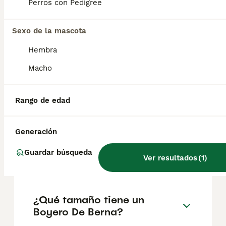
Perros con Pedigree
Sexo de la mascota
¿Cómo es el carácter de
Boyero De Berna?
Hembra
Macho
¿Cuáles son las ventajas y
desventajas de la raza
Rango de edad
Boyero De Berna?
Generación
¿Cuál es la esperanza de
Guardar búsqueda
Ver resultados
(
1
)
vida de un Boyero De Berna?
¿Qué tamaño tiene un
Boyero De Berna?