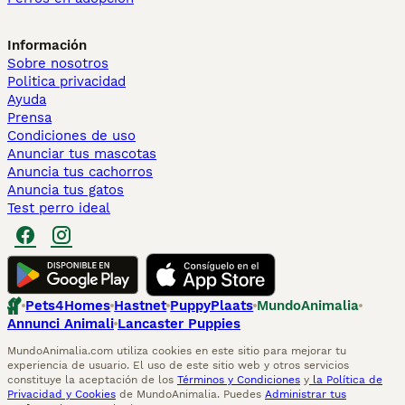
Información
Sobre nosotros
Politica privacidad
Ayuda
Prensa
Condiciones de uso
Anunciar tus mascotas
Anuncia tus cachorros
Anuncia tus gatos
Test perro ideal
Pets4Homes
Hastnet
PuppyPlaats
MundoAnimalia
Annunci Animali
Lancaster Puppies
MundoAnimalia.com utiliza cookies en este sitio para mejorar tu
experiencia de usuario. El uso de este sitio web y otros servicios
constituye la aceptación de los
Términos y Condiciones
y
la Política de
Privacidad y Cookies
de MundoAnimalia. Puedes
Administrar tus