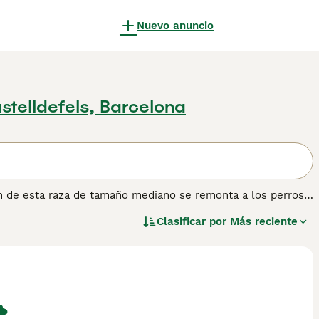
Nuevo anuncio
stelldefels, Barcelona
n de esta raza de tamaño mediano se remonta a los perros
lmente en el cantón de Appenzell, como conductores y
Clasificar por
Más reciente
nenhund, el Gran Suizo y el Entlebucher, forman las cuatro
ísticas: tricolores, armoniosos, seguros de sí mismos e