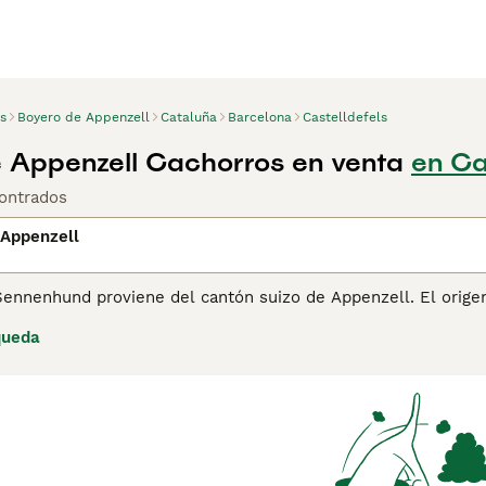
s
Boyero de Appenzell
Cataluña
Barcelona
Castelldefels
 Appenzell Cachorros en venta
en Ca
ontrados
 Appenzell
Sennenhund proviene del cantón suizo de Appenzell. El orige
e utilizaban tradicionalmente en los Alpes suizos, y especia
queda
nado, así como perros de vigilancia. Junto con el Berner Sen
hund. Todos los Sennenhunden comparten las mismas caracter