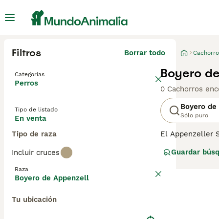
Filtros
Borrar todo
Cachorro
Boyero de
Categorías
Perros
0 Cachorros enc
Boyero de
Tipo de listado
Sólo puro
En venta
Tipo de raza
El Appenzeller 
de granja que s
Guardar bús
Incluir cruces
guardianes de ga
razas de Sennen
Raza
intrépidos.
Boyero de Appenzell
Tu ubicación