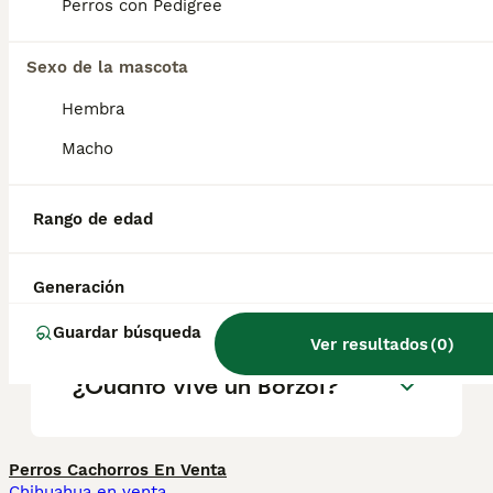
geográfica. Es fundamental acudir a
Perros con Pedigree
criadores responsables que garanticen la
salud y el bienestar de los animales.
Informarse bien y comparar opciones antes
Sexo de la mascota
de comprometerse siempre es la mejor
Hembra
decisión.
Macho
¿Los borzois son buenas
mascotas?
Rango de edad
Generación
¿Qué es un perro Borzoi?
Guardar búsqueda
Ver resultados
(
0
)
¿Cuánto vive un Borzoi?
Perros Cachorros En Venta
Chihuahua en venta