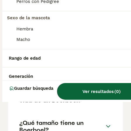
factores como el pedigrí, la reputación del
Perros con Pedigree
criador y la ubicación.
Sexo de la mascota
¿Cómo es el carácter de
Hembra
Boerboel?
Macho
¿Cuáles son las ventajas y
Rango de edad
desventajas de la raza
Boerboel?
Generación
Guardar búsqueda
Ver resultados
(
0
)
¿Cuál es la esperanza de
vida de un Boerboel?
¿Qué tamaño tiene un
Boerboel?