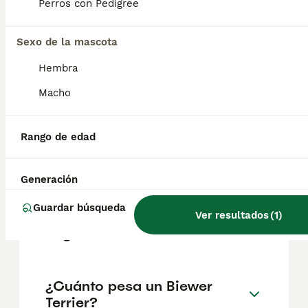
precios pueden variar según factores como
Perros con Pedigree
el pedigrí, la reputación del criador y la
ubicación.
Sexo de la mascota
Hembra
¿Qué diferencia hay entre
yorkshire terrier y Biewer?
Macho
Rango de edad
¿Cómo es el carácter del
Biewer Yorkshire Terrier?
Generación
Guardar búsqueda
¿Cuántos tipos de yorkshire
Ver resultados
(
1
)
hay?
¿Cuánto pesa un Biewer
Terrier?