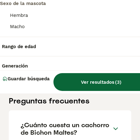
Sexo de la mascota
Bichón maltes Toy
Hembra
Macho
Bichón Maltés
3 meses
3
750 €
Edad
Precio
Sexo
Rango de edad
Bichón Maltés yo línea americana y coreano muy pequeños criados en ambiente familiar con cartilla sanitaria vacuna chip desparasitación con garantía víricas y congenitas
Generación
Criador
Con Afijo
Identidad Verificada
Reus
,
Tarragona
Guardar búsqueda
Ver resultados
(
3
)
Preguntas frecuentes
¿Cuánto cuesta un cachorro
de Bichon Maltes?