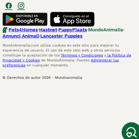
Pets4Homes
Hastnet
PuppyPlaats
MundoAnimalia
Annunci Animali
Lancaster Puppies
MundoAnimalia.com utiliza cookies en este sitio para mejorar tu
experiencia de usuario. El uso de este sitio web y otros servicios
constituye la aceptación de los
Términos y Condiciones
y
la Política de
Privacidad y Cookies
de MundoAnimalia. Puedes
Administrar tus
preferencias
en cualquier momento.
© Derechos de autor
2026
-
Mundoanimalia