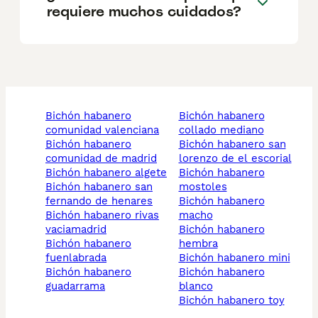
requiere muchos cuidados?
bichón habanero
bichón habanero
comunidad valenciana
collado mediano
bichón habanero
bichón habanero san
comunidad de madrid
lorenzo de el escorial
bichón habanero algete
bichón habanero
bichón habanero san
mostoles
fernando de henares
bichón habanero
bichón habanero rivas
macho
vaciamadrid
bichón habanero
bichón habanero
hembra
fuenlabrada
bichón habanero mini
bichón habanero
bichón habanero
guadarrama
blanco
bichón habanero toy