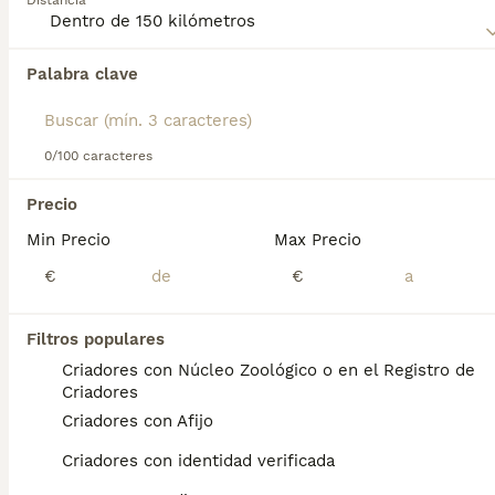
Distancia
siempre compañía.
Lee nuestra
página de consejos de compra de Bichón
Palabra clave
Encontramos 0 Bichón Habanero Cachorros
Habanero
para obtener información sobre esta raza de
en venta en Paterna, Valencia.
perro.
Si deseas exactamente esta búsqueda guarda tu 
búsqueda y espera el resultado perfecto:
0/100 caracteres
Guardar búsqueda
Precio
Min Precio
Max Precio
Preguntas frecuentes
€
€
Filtros populares
¿Cuánto cuesta un cachorro
Criadores con Núcleo Zoológico o en el Registro de
de Bichon Habanero?
Criadores
Criadores con Afijo
El coste medio de un cachorro de Bichon
Habanero en España es de
Criadores con identidad verificada
aproximadamente 501€, aunque los precios