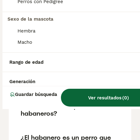
pueden variar según factores como el
Perros con Pedigree
pedigrí, la reputación del criador y la
ubicación.
Sexo de la mascota
Hembra
¿Cuánto pesa un bichón
habanero de 3 meses?
Macho
Rango de edad
¿Qué tienen de especial los
perros de raza Habanera?
Generación
Guardar búsqueda
¿Cuál es la principal causa
Ver resultados
(
0
)
de muerte en los perros
habaneros?
¿El habanero es un perro que