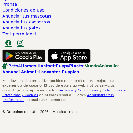
Prensa
Condiciones de uso
Anunciar tus mascotas
Anuncia tus cachorros
Anuncia tus gatos
Test perro ideal
Pets4Homes
Hastnet
PuppyPlaats
MundoAnimalia
Annunci Animali
Lancaster Puppies
MundoAnimalia.com utiliza cookies en este sitio para mejorar tu
experiencia de usuario. El uso de este sitio web y otros servicios
constituye la aceptación de los
Términos y Condiciones
y
la Política de
Privacidad y Cookies
de MundoAnimalia. Puedes
Administrar tus
preferencias
en cualquier momento.
© Derechos de autor
2026
-
Mundoanimalia