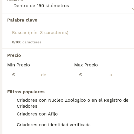
Distancia
siempre compañía.
Lee nuestra
página de consejos de compra de Bichón
Palabra clave
Encontramos 0 Bichón Habanero Cachorros
Habanero
para obtener información sobre esta raza de
en venta en Baza, Granada.
perro.
Si deseas exactamente esta búsqueda guarda tu 
búsqueda y espera el resultado perfecto:
0/100 caracteres
Guardar búsqueda
Precio
Min Precio
Max Precio
Preguntas frecuentes
€
€
Filtros populares
¿Cuánto cuesta un cachorro
Criadores con Núcleo Zoológico o en el Registro de
de Bichon Habanero?
Criadores
Criadores con Afijo
El coste medio de un cachorro de Bichon
Habanero en España es de
Criadores con identidad verificada
aproximadamente 501€, aunque los precios