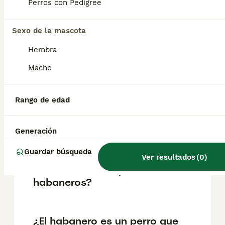
pueden variar según factores como el
Perros con Pedigree
pedigrí, la reputación del criador y la
ubicación.
Sexo de la mascota
Hembra
¿Cuánto pesa un bichón
habanero de 3 meses?
Macho
Rango de edad
¿Qué tienen de especial los
perros de raza Habanera?
Generación
Guardar búsqueda
¿Cuál es la principal causa
Ver resultados
(
0
)
de muerte en los perros
habaneros?
¿El habanero es un perro que