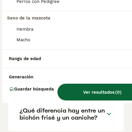
geográfica. Es fundamental acudir a
Perros con Pedigree
criadores responsables que garanticen la
salud y el bienestar de los animales.
Informarse bien y comparar opciones antes
Sexo de la mascota
de comprometerse siempre es la mejor
Hembra
decisión.
Macho
¿Es difícil enseñar a un
bichón frisé a ir al baño?
Rango de edad
Generación
¿Cómo saber si mi perro es
bichón frisé?
Guardar búsqueda
Ver resultados
(
0
)
¿Qué diferencia hay entre un
bichón frisé y un caniche?