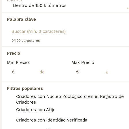
Distancia
Palabra clave
Encontramos 0 Barbet Cachorros en venta en
Ansoáin, Navarra.
Si deseas exactamente esta búsqueda guarda tu 
búsqueda y espera el resultado perfecto:
0/100 caracteres
Guardar búsqueda
Precio
Min Precio
Max Precio
Preguntas frecuentes
€
€
Filtros populares
¿Cuánto cuesta un perro
Criadores con Núcleo Zoológico o en el Registro de
Barbet?
Criadores
Criadores con Afijo
El coste de adquisición de esta raza puede
variar según factores como el pedigrí, la
Criadores con identidad verificada
reputación del criador y la ubicación