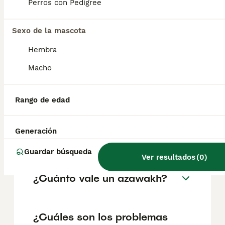
como perros guardianes o como cazadores;
Perros con Pedigree
y en un hogar como mascota, estas
necesidades deben tenerse en cuenta. No
se adaptan bien a la soledad, ni a la falta de
Sexo de la mascota
ejercicio o al aburrimiento.
Hembra
Macho
¿Qué raza de perro es la
azawakh?
Rango de edad
¿Qué tamaño alcanzan los
Generación
perros azawakh?
Guardar búsqueda
Ver resultados
(
0
)
¿Cuánto vale un azawakh?
¿Cuáles son los problemas