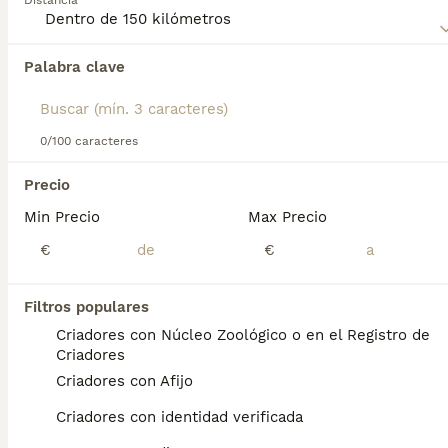
Distancia
Palabra clave
Encontramos 0 Azawakh Cachorros en venta
en Figueroles, Castellón.
Si deseas exactamente esta búsqueda guarda tu 
búsqueda y espera el resultado perfecto:
0/100 caracteres
Guardar búsqueda
Precio
Min Precio
Max Precio
Preguntas frecuentes
€
€
Filtros populares
¿Los perros azawakh son
Criadores con Núcleo Zoológico o en el Registro de
buenas mascotas?
Criadores
Criadores con Afijo
Personalidad de Azawakh Con la familia son
compañeros cariñosos e inteligentes ,
Criadores con identidad verificada
dispuestos a trabajar con sus dueños ya sea