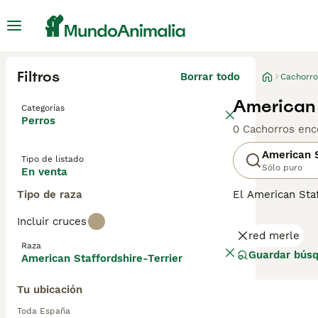
Filtros
Borrar todo
Cachorro
American 
Categorías
Perros
0 Cachorros enc
American S
Tipo de listado
Sólo puro
En venta
Tipo de raza
El American Staf
obstinado. Es i
Incluir cruces
de familia. Son 
red merle
bien con los niñ
Raza
perros y cruces.
Guardar bús
American Staffordshire-Terrier
a medida que ma
nuestra página 
Tu ubicación
Toda España